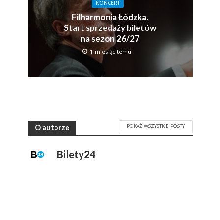
KONCERT
Filharmonia Łódzka.
Start sprzedaży biletów
na sezon 26/27
1 miesiąc temu
POKAŻ WSZYSTKIE POSTY
O autorze
Bilety24