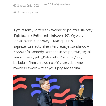
581 Wyświetleń
2 września, 2021
2 min. czytania
Tym razem „Fortepiany Wolności” pojawią się przy
Tężniach na Retkini (ul. Hufcowa 20). Wybitny
łódzki pianista jazzowy – Maciej Tubis –
zaprezentuje autorskie interpretacje standardów
Krzysztofa Komedy. W repertuarze pojawią się tak
znane utwory jak: „Kołysanka Rosemary” czy
ballada z filmu „Prawo i pięść”. Nie zabraknie
również utworów znanych z płyt łodzianina.