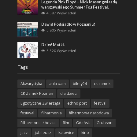
Legenda Pink Floyd – Nick Mason gwiazdą
warszawskiego Summer Fog Festival.
4 587 Wyświetleń
Dawid Podsiadło w Poznaniu!
3 805 Wyświetleń
Dzień Matki.
3 520 Wyświetleń
Tags
Akwarystyka
aula uam
bilety24
ck zamek
CK Zamek Poznań
dla dzieci
Egzotyczne Zwierzęta
ethno port
festival
festiwal
filharmonia
filharmonia narodowa
Filharmonia Łódzka
film
Gdańsk
Grubson
jazz
jubileusz
katowice
kino