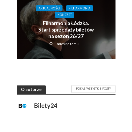
AKTUALNOŚCI
FILHARMONIA
KONCERT
Filharmonia Łódzka.
Start sprzedaży biletów
na sezon 26/27
1 miesiąc temu
POKAŻ WSZYSTKIE POSTY
O autorze
Bilety24