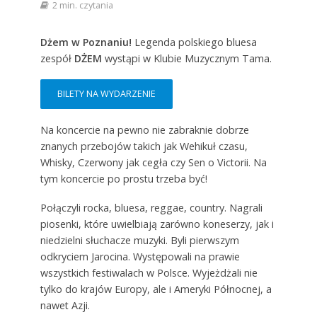
2 min. czytania
Dżem w Poznaniu!
Legenda polskiego bluesa
zespół
DŻEM
wystąpi w Klubie Muzycznym Tama.
BILETY NA WYDARZENIE
Na koncercie na pewno nie zabraknie dobrze
znanych przebojów takich jak Wehikuł czasu,
Whisky, Czerwony jak cegła czy Sen o Victorii. Na
tym koncercie po prostu trzeba być!
Połączyli rocka, bluesa, reggae, country. Nagrali
piosenki, które uwielbiają zarówno koneserzy, jak i
niedzielni słuchacze muzyki. Byli pierwszym
odkryciem Jarocina. Występowali na prawie
wszystkich festiwalach w Polsce. Wyjeżdżali nie
tylko do krajów Europy, ale i Ameryki Północnej, a
nawet Azji.