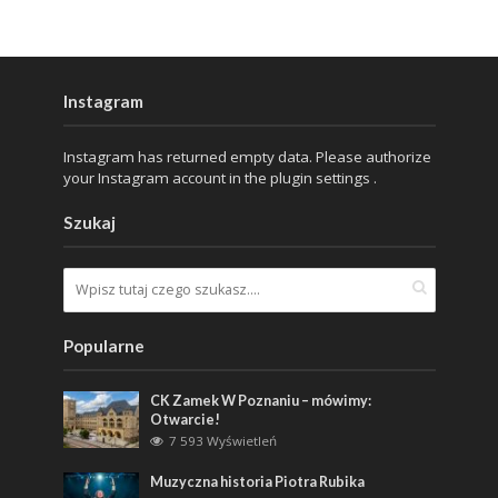
Instagram
Instagram has returned empty data. Please authorize
your Instagram account in the
plugin settings
.
Szukaj
Popularne
CK Zamek W Poznaniu – mówimy:
Otwarcie!
7 593 Wyświetleń
Muzyczna historia Piotra Rubika