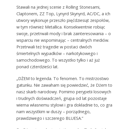
Stawali na jednej scenie z Rolling Stonesami,
Claptonem, ZZ Top, Lynyrd Skynyrd, AC/DC, a ich
utwory wykonuje przeszło pięćdziesiąt zespołów,
w tym również Metallica. Konsekwentnie robiąc
swoje, przetrwali mody i brak zainteresowania – o
wsparciu nie wspominając – centralnych mediów.
Przetrwali też tragedie w postaci dwóch
śmiertelnych wypadków – narkotykowego i
samochodowego. To wszystko tylko i aż już
ponad czterdzieści lat.
„DŻEM to legenda. To fenomen. To mistrzostwo
gatunku. Nie zawaham się powiedzieć, że Dżem to
nasz skarb narodowy. Pomimo perypetii losowych
i trudnych doświadczeń, grupa od lat pozostaje
wierna własnemu stylowi i gra dokładnie to, co gra
nam wszystkim w duszy – porządnego,
prawdziwego i szczerego BLUESA.”