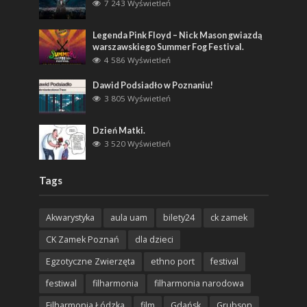
7 243 Wyświetleń
Legenda Pink Floyd – Nick Mason gwiazdą
warszawskiego Summer Fog Festival.
4 586 Wyświetleń
Dawid Podsiadło w Poznaniu!
3 805 Wyświetleń
Dzień Matki.
3 520 Wyświetleń
Tags
Akwarystyka
aula uam
bilety24
ck zamek
CK Zamek Poznań
dla dzieci
Egzotyczne Zwierzęta
ethno port
festival
festiwal
filharmonia
filharmonia narodowa
Filharmonia Łódzka
film
Gdańsk
Grubson