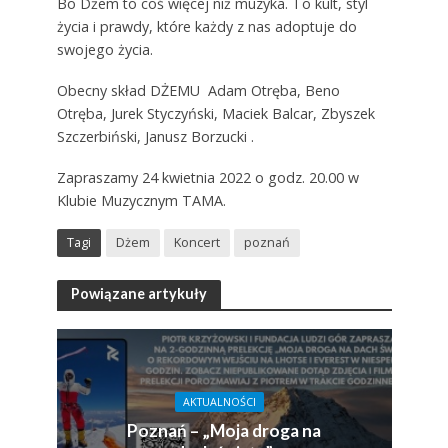
Bo Dżem to coś więcej niż muzyka. To kult, styl
życia i prawdy, które każdy z nas adoptuje do
swojego życia.
Obecny skład DŻEMU Adam Otręba, Beno
Otręba, Jurek Styczyński, Maciek Balcar, Zbyszek
Szczerbiński, Janusz Borzucki .
Zapraszamy 24 kwietnia 2022 o godz. 20.00 w
Klubie Muzycznym TAMA.
Tagi
Dżem
Koncert
poznań
Powiązane artykuły
AKTUALNOŚCI
Poznań – „Moja droga na