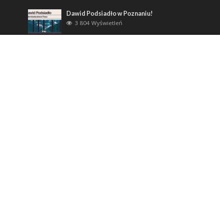
Dawid Podsiadło w Poznaniu!
3 804 Wyświetleń
Dzień Matki.
3 518 Wyświetleń
Tags
Akwarystyka
aula uam
bilety24
ck zamek
CK Zamek Poznań
dla dzieci
Egzotyczne Zwierzęta
ethno port
festival
festiwal
filharmonia
filharmonia narodowa
Filharmonia Łódzka
film
Gdańsk
Grubson
jazz
jubileusz
katowice
kino
Klub Wytwórnia
komedia
Koncert
koncerty
MUSICAL
muzyka
NOSPR
Opera