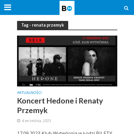
Tag - renata przemyk
AKTUALNOŚCI
Koncert Hedone i Renaty
Przemyk
4 września, 2023
17.09.2023 Klub Wytwórnia w Łodzi BILETY