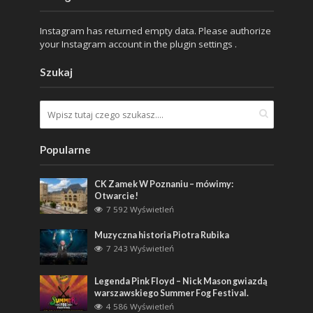
Instagram has returned empty data. Please authorize
your Instagram account in the
plugin settings
.
Szukaj
Popularne
CK Zamek W Poznaniu – mówimy:
Otwarcie!
7 592 Wyświetleń
Muzyczna historia Piotra Rubika
7 243 Wyświetleń
Legenda Pink Floyd – Nick Mason gwiazdą
warszawskiego Summer Fog Festival.
4 586 Wyświetleń