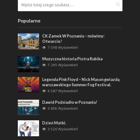
Popularne
CK Zamek W Poznaniu – mówimy:
Otwarcie!
7 598 Wyświetleń
Muzyczna historia Piotra Rubika
7 245 Wyświetleń
Legenda Pink Floyd – Nick Mason gwiazdą
warszawskiego Summer Fog Festival.
4 587 Wyświetleń
Dawid Podsiadło w Poznaniu!
3 806 Wyświetleń
Dzień Matki.
3 520 Wyświetleń