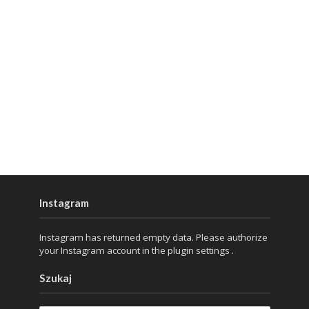
Instagram
Instagram has returned empty data. Please authorize
your Instagram account in the
plugin settings
.
Szukaj