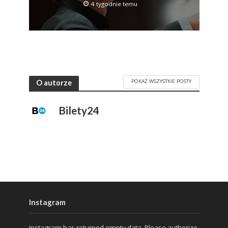
4 tygodnie temu
POKAŻ WSZYSTKIE POSTY
O autorze
Bilety24
Instagram
Instagram has returned empty data. Please authorize