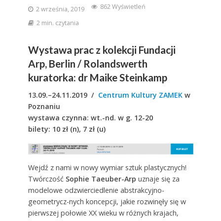
862 Wyświetleń
2 września, 2019
2 min. czytania
Wystawa prac z kolekcji Fundacji
Arp, Berlin / Rolandswerth
kuratorka: dr Maike Steinkamp
13.09.–24.11.2019 /
Centrum Kultury ZAMEK
w
Poznaniu
wystawa czynna: wt.-nd. w g. 12-20
bilety: 10 zł (n), 7 zł (u)
Wejdź z nami w nowy wymiar sztuk plastycznych!
Twórczość
Sophie Taeuber-Arp
uznaje się za
modelowe odzwierciedlenie abstrakcyjno-
geometrycz-nych koncepcji, jakie rozwinęły się w
pierwszej połowie XX wieku w różnych krajach,