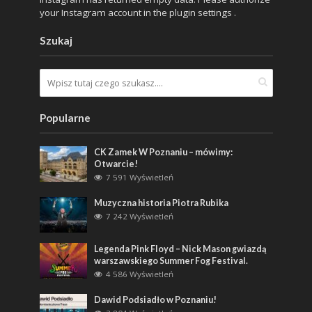
your Instagram account in the
plugin settings
.
Szukaj
Popularne
CK Zamek W Poznaniu – mówimy:
Otwarcie!
7 591 Wyświetleń
Muzyczna historia Piotra Rubika
7 242 Wyświetleń
Legenda Pink Floyd – Nick Mason gwiazdą
warszawskiego Summer Fog Festival.
4 586 Wyświetleń
Dawid Podsiadło w Poznaniu!