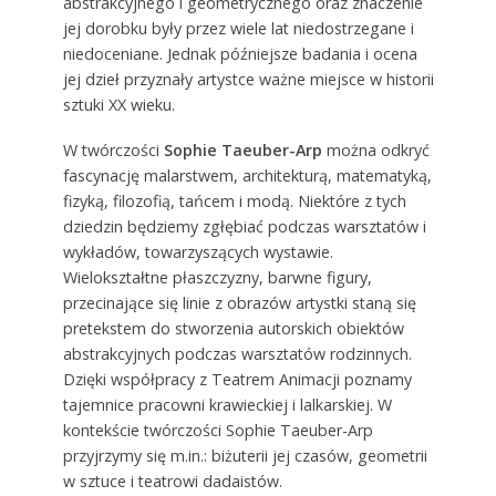
abstrakcyjnego i geometrycznego oraz znaczenie
jej dorobku były przez wiele lat niedostrzegane i
niedoceniane. Jednak późniejsze badania i ocena
jej dzieł przyznały artystce ważne miejsce w historii
sztuki XX wieku.
W twórczości
Sophie Taeuber-Arp
można odkryć
fascynację malarstwem, architekturą, matematyką,
fizyką, filozofią, tańcem i modą. Niektóre z tych
dziedzin będziemy zgłębiać podczas warsztatów i
wykładów, towarzyszących wystawie.
Wielokształtne płaszczyzny, barwne figury,
przecinające się linie z obrazów artystki staną się
pretekstem do stworzenia autorskich obiektów
abstrakcyjnych podczas warsztatów rodzinnych.
Dzięki współpracy z Teatrem Animacji poznamy
tajemnice pracowni krawieckiej i lalkarskiej. W
kontekście twórczości Sophie Taeuber-Arp
przyjrzymy się m.in.: biżuterii jej czasów, geometrii
w sztuce i teatrowi dadaistów.