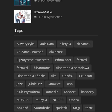
3 804 Wyświetleń
Dzień Matki.
3 518 Wyświetleń
Tags
Akwarystyka
aula uam
bilety24
ck zamek
CK Zamek Poznań
dla dzieci
Egzotyczne Zwierzęta
ethno port
festival
festiwal
filharmonia
filharmonia narodowa
Filharmonia Łódzka
film
Gdańsk
Grubson
jazz
jubileusz
katowice
kino
Klub Wytwórnia
komedia
Koncert
koncerty
MUSICAL
muzyka
NOSPR
Opera
poznań
Soundedit
spektakl
targi
teatr