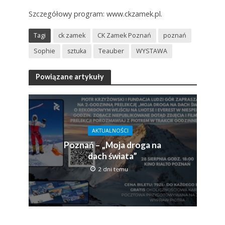
Szczegółowy program: www.ckzamek.pl.
Tagi
ck zamek
CK Zamek Poznań
poznań
Sophie
sztuka
Teauber
WYSTAWA
Powiązane artykuły
AKTUALNOŚCI
Poznań – „Moja droga na
dach świata”
2 dni temu