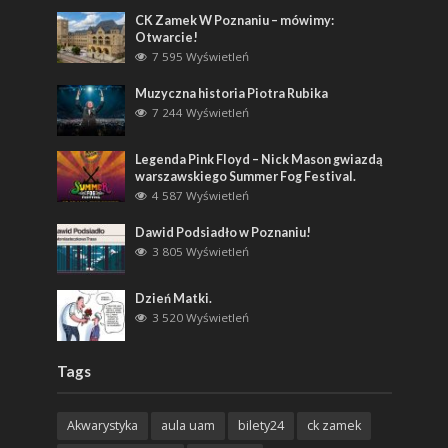
CK Zamek W Poznaniu – mówimy:
Otwarcie!
7 595 Wyświetleń
Muzyczna historia Piotra Rubika
7 244 Wyświetleń
Legenda Pink Floyd – Nick Mason gwiazdą
warszawskiego Summer Fog Festival.
4 587 Wyświetleń
Dawid Podsiadło w Poznaniu!
3 805 Wyświetleń
Dzień Matki.
3 520 Wyświetleń
Tags
Akwarystyka
aula uam
bilety24
ck zamek