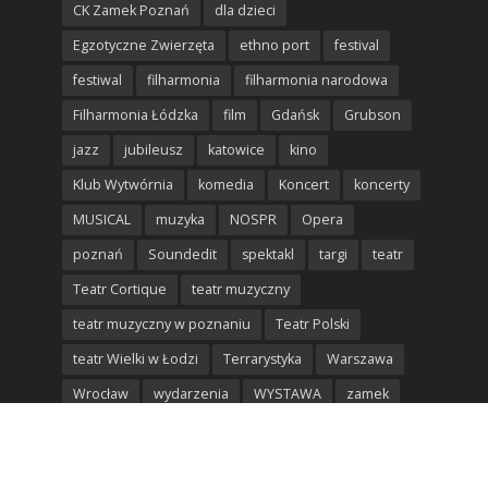
CK Zamek Poznań
dla dzieci
Egzotyczne Zwierzęta
ethno port
festival
festiwal
filharmonia
filharmonia narodowa
Filharmonia Łódzka
film
Gdańsk
Grubson
jazz
jubileusz
katowice
kino
Klub Wytwórnia
komedia
Koncert
koncerty
MUSICAL
muzyka
NOSPR
Opera
poznań
Soundedit
spektakl
targi
teatr
Teatr Cortique
teatr muzyczny
teatr muzyczny w poznaniu
Teatr Polski
teatr Wielki w Łodzi
Terrarystyka
Warszawa
Wrocław
wydarzenia
WYSTAWA
zamek
łódź