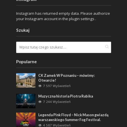
Instagram has returned empty data. Please authorize
your Instagram account in the
plugin settings
.
Szukaj
Popularne
CK Zamek W Poznaniu – mówimy:
Otwarcie!
7 597 Wyświetleń
Muzyczna historia Piotra Rubika
7 244 Wyświetleń
Legenda Pink Floyd – Nick Mason gwiazdą
warszawskiego Summer Fog Festival.
4 587 Wyświetleń