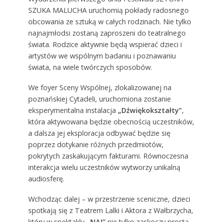
SZUKA MALUCHA uruchomią pokłady radosnego
obcowania ze sztuką w całych rodzinach. Nie tylko
najnajmłodsi zostaną zaproszeni do teatralnego
świata. Rodzice aktywnie będą wspierać dzieci i
artystów we wspólnym badaniu i poznawaniu
świata, na wiele twórczych sposobów.
We foyer Sceny Wspólnej, zlokalizowanej na
poznańskiej Cytadeli, uruchomiona zostanie
eksperymentalna instalacja
„Dźwiękokształty”
,
która aktywowana będzie obecnością uczestników,
a dalsza jej eksploracja odbywać będzie się
poprzez dotykanie różnych przedmiotów,
pokrytych zaskakującym fakturami. Równoczesna
interakcja wielu uczestników wytworzy unikalną
audiosferę.
Wchodząc dalej – w przestrzenie sceniczne, dzieci
spotkają się z Teatrem Lalki i Aktora z Wałbrzycha,
który w spektaklu
„NAJ”
nie tylko zaskoczy prostą