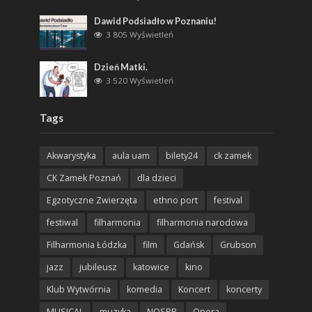
Dawid Podsiadło w Poznaniu!
3 805 Wyświetleń
Dzień Matki.
3 520 Wyświetleń
Tags
Akwarystyka
aula uam
bilety24
ck zamek
CK Zamek Poznań
dla dzieci
Egzotyczne Zwierzęta
ethno port
festival
festiwal
filharmonia
filharmonia narodowa
Filharmonia Łódzka
film
Gdańsk
Grubson
jazz
jubileusz
katowice
kino
Klub Wytwórnia
komedia
Koncert
koncerty
MUSICAL
muzyka
NOSPR
Opera