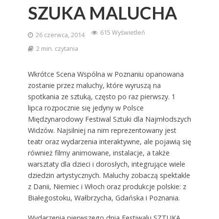
SZUKA MALUCHA
615 Wyświetleń
26 czerwca, 2014
2 min. czytania
Wkrótce Scena Wspólna w Poznaniu opanowana
zostanie przez maluchy, które wyruszą na
spotkania ze sztuką, często po raz pierwszy. 1
lipca rozpocznie się jedyny w Polsce
Międzynarodowy Festiwal Sztuki dla Najmłodszych
Widzów. Najsilniej na nim reprezentowany jest
teatr oraz wydarzenia interaktywne, ale pojawią się
również filmy animowane, instalacje, a także
warsztaty dla dzieci i dorosłych, integrujące wiele
dziedzin artystycznych. Maluchy zobaczą spektakle
z Danii, Niemiec i Włoch oraz produkcje polskie: z
Białegostoku, Wałbrzycha, Gdańska i Poznania.
Wydarzenia pierwszego dnia Festiwalu SZTUKA