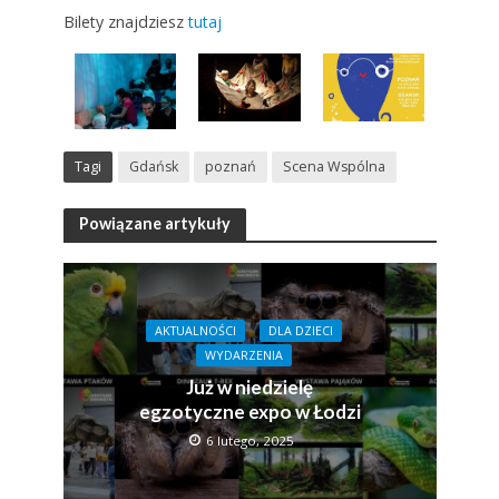
Bilety znajdziesz
tutaj
Tagi
Gdańsk
poznań
Scena Wspólna
Powiązane artykuły
AKTUALNOŚCI
DLA DZIECI
WYDARZENIA
Już w niedzielę
egzotyczne expo w Łodzi
6 lutego, 2025