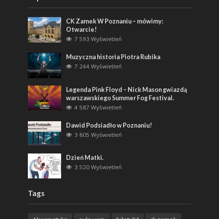
CK Zamek W Poznaniu – mówimy:
Otwarcie!
7 593 Wyświetleń
Muzyczna historia Piotra Rubika
7 244 Wyświetleń
Legenda Pink Floyd – Nick Mason gwiazdą
warszawskiego Summer Fog Festival.
4 587 Wyświetleń
Dawid Podsiadło w Poznaniu!
3 805 Wyświetleń
Dzień Matki.
3 520 Wyświetleń
Tags