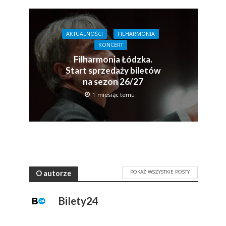
AKTUALNOŚCI
FILHARMONIA
KONCERT
Filharmonia Łódzka.
Start sprzedaży biletów
na sezon 26/27
1 miesiąc temu
POKAŻ WSZYSTKIE POSTY
O autorze
Bilety24