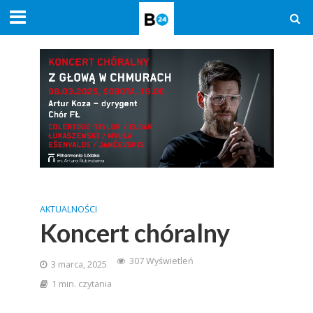
AKTUALNOŚCI
Koncert chóralny
307 Wyświetleń
3 marca, 2025
1 min. czytania