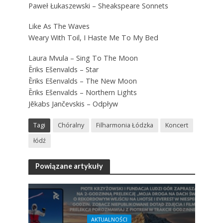
Paweł Łukaszewski – Sheakspeare Sonnets
Like As The Waves
Weary With Toil, I Haste Me To My Bed
Laura Mvula – Sing To The Moon
Ēriks Ešenvalds – Star
Ēriks Ešenvalds – The New Moon
Ēriks Ešenvalds – Northern Lights
Jēkabs Jančevskis – Odpływ
Tagi
Chóralny
Filharmonia Łódzka
Koncert
łódź
Powiązane artykuły
AKTUALNOŚCI