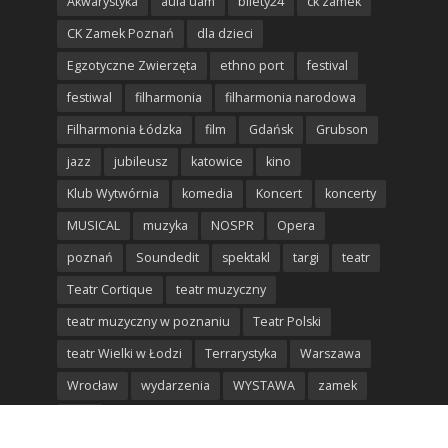
Akwarystyka
aula uam
bilety24
ck zamek
CK Zamek Poznań
dla dzieci
Egzotyczne Zwierzęta
ethno port
festival
festiwal
filharmonia
filharmonia narodowa
Filharmonia Łódzka
film
Gdańsk
Grubson
jazz
jubileusz
katowice
kino
Klub Wytwórnia
komedia
Koncert
koncerty
MUSICAL
muzyka
NOSPR
Opera
poznań
Soundedit
spektakl
targi
teatr
Teatr Cortique
teatr muzyczny
teatr muzyczny w poznaniu
Teatr Polski
teatr Wielki w Łodzi
Terrarystyka
Warszawa
Wrocław
wydarzenia
WYSTAWA
zamek
łódź