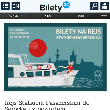
...
KONCERTY
KINO
TEATR
KABARET I
FILHARMONIA
OPERA I BALET
STAND-UP
DLA DZIECI
ONLINE
KARNETY
Rejs Statkiem Pasażerskim do
Serocka i z powrotem