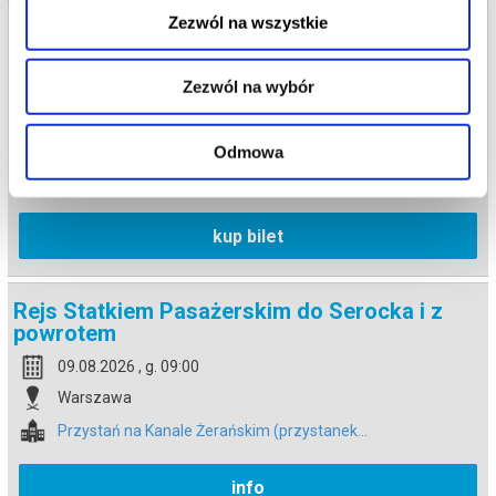
Zezwól na wszystkie
Rejs Statkiem Pasażerskim do Serocka i z
powrotem
08.08.2026 , g. 09:00
Zezwól na wybór
Warszawa
Przystań na Kanale Żerańskim (przystanek...
Odmowa
od 18,00 pln
kup bilet
Rejs Statkiem Pasażerskim do Serocka i z
powrotem
09.08.2026 , g. 09:00
Warszawa
Przystań na Kanale Żerańskim (przystanek...
info