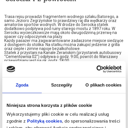
Trasa rejsu prowadzi fragmentem wodnego szlaku Batorego, a
samo Jezioro Zegrzyńskie to prawdziwy raj dla wędkarzy oraz
amatorów sportów wodnych. W drodze do Serocka statek
dodatkowo podpływa pod ruiny starego mostu z 1897 roku. W
Serocku wycieczkowicze mają około dwugodzinną przerwę na
spacer czy odpoczynek na plaży.
Każdy pasażer ma zagwarantowane zadaszone miejsce siedzące
z dostępem do stolika. Na statku można zakupić jedzenie z grilla
oraz ciepłe i zimne napoje bezalkoholowe.
Statek z przystani na Kanale Żerańskim (przystanek autobusowy
''Cementownia 02'') odpływa o godz. 9:00, powrót do Warszawy
przewidziany jest na ok. godz. 18:00.
Cena biletów:
1. Bilet Normalny - 36 zł (ważny dla jednej osoby)
2. Bilet Ulgowy - 18 zł (ważny dla jednej osoby)
3. Bilet Rodzinny*:
W ramach
Biletu Rodzinnego
można zakupić bilety:
Zgoda
Szczegóły
O plikach cookies
1) Bilet Rodzinny rodzic/opiekun - 25 zł
(ważny dla jednej osoby)
2) Bilet Rodzinny ulgowy - 18 zł
dla dzieci powyżej 7 lat do
ukończenia 18 roku życia (ważny dla jednej osoby)
3) Bilet Rodzinny bezpłatny*
dla dzieci do ukończenia 7 lat (ważny
dla jednej osoby)
Niniejsza strona korzysta z plików cookie
Uwaga!
Wykorzystujemy pliki cookie w celu realizacji usług
**Bilet Rodzinny bezpłatny
wydawany jest wyłącznie w POP ZTM Dworzec Wileński w
zgodnie z
Polityką cookies
, do spersonalizowania treści
godzinach sprzedaży stacjonarnej biletów na statek do Serocka
i reklam, aby oferować funkcje społecznościowe i