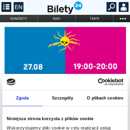
...
KONCERTY
KINO
TEATR
KABARET I
FILHARMONIA
OPERA I BALET
STAND-UP
DLA DZIECI
ONLINE
KARNETY
Zgoda
Szczegóły
O plikach cookies
Otwarta pracownia wokalna / Lato
bez nudy w GAK | 27.08, 19:00 -
Niniejsza strona korzysta z plików cookie
20:00
Wykorzystujemy pliki cookie w celu realizacji usług