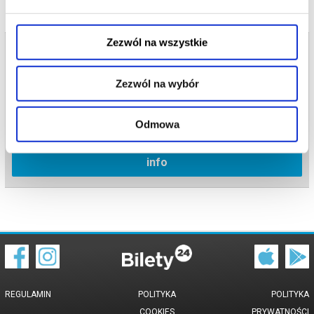
Zezwól na wszystkie
Bilety na termin:
27.08.2025 , g. 19:00 (środa)
Zezwól na wybór
27.08.2025 , g. 19:00
Gdańsk
Odmowa
Studio GAK
info
REGULAMIN
POLITYKA
POLITYKA
COOKIES
PRYWATNOŚCI