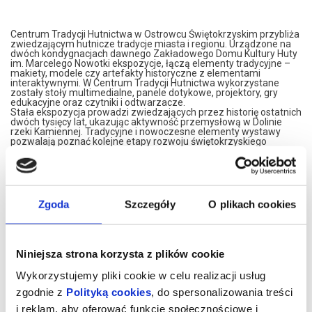
Centrum Tradycji Hutnictwa w Ostrowcu Świętokrzyskim przybliża
zwiedzającym hutnicze tradycje miasta i regionu. Urządzone na
dwóch kondygnacjach dawnego Zakładowego Domu Kultury Huty
im. Marcelego Nowotki ekspozycje, łączą elementy tradycyjne –
makiety, modele czy artefakty historyczne z elementami
interaktywnymi. W Centrum Tradycji Hutnictwa wykorzystane
zostały stoły multimedialne, panele dotykowe, projektory, gry
edukacyjne oraz czytniki i odtwarzacze.
Stała ekspozycja prowadzi zwiedzających przez historię ostatnich
dwóch tysięcy lat, ukazując aktywność przemysłową w Dolinie
rzeki Kamiennej. Tradycyjne i nowoczesne elementy wystawy
pozwalają poznać kolejne etapy rozwoju świętokrzyskiego
hutnictwa, węglarstwa i kolejnictwa, włączając widzów do
wykonywania interaktywnych zadań.
Centrum Tradycji Hutnictwa, to także prezentacja czterech
wieków dziejów Ostrowca Świętokrzyskiego, jego historii i ewolucji,
ukazująca szczególnie zasłużone dla miasta postaci, rozwój
kultury, sportu i gospodarki.
Zgoda
Szczegóły
O plikach cookies
Wizyta w Centrum Tradycji Hutnictwa to przygoda, która na długo
zostanie w pamięci. Nowoczesne wnętrza, różnorodność wystawy
i interaktywny charakter ekspozycji gwarantują dobrze spędzony
czas, pełen emocji i wrażeń.
Zapraszamy na niesamowitą podróż przez Cywilizację Żelaza nad
Niniejsza strona korzysta z plików cookie
Kamienną!
Wykorzystujemy pliki cookie w celu realizacji usług
CTH mieści się na drugim piętrze budynku przy Alei 3 Maja 6. Bilety
można nabycia w recepcji OBK (poniedziałek – piątek w godz. 8.00
zgodnie z
Polityką cookies
, do spersonalizowania treści
– 15.00), kasie kina Etiuda przy ul. Siennieńskiej 54 (wtorek –
niedziela, kasa czynna na godzinę przed pierwszym seansem w
i reklam, aby oferować funkcje społecznościowe i