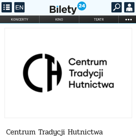
...
KONCERTY
KINO
TEATR
KABARET I
FILHARMONIA
OPERA I BALET
STAND-UP
DLA DZIECI
ONLINE
KARNETY
Centrum Tradycji Hutnictwa