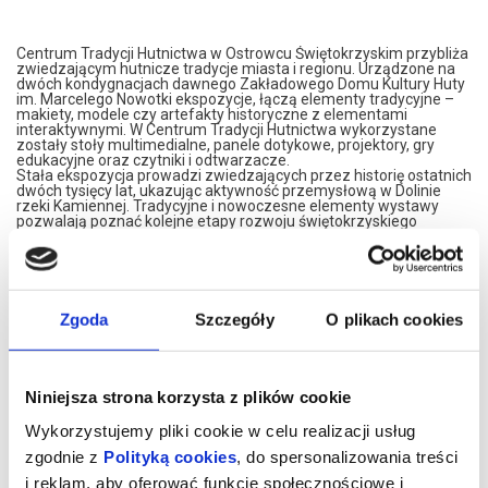
Centrum Tradycji Hutnictwa w Ostrowcu Świętokrzyskim przybliża
zwiedzającym hutnicze tradycje miasta i regionu. Urządzone na
dwóch kondygnacjach dawnego Zakładowego Domu Kultury Huty
im. Marcelego Nowotki ekspozycje, łączą elementy tradycyjne –
makiety, modele czy artefakty historyczne z elementami
interaktywnymi. W Centrum Tradycji Hutnictwa wykorzystane
zostały stoły multimedialne, panele dotykowe, projektory, gry
edukacyjne oraz czytniki i odtwarzacze.
Stała ekspozycja prowadzi zwiedzających przez historię ostatnich
dwóch tysięcy lat, ukazując aktywność przemysłową w Dolinie
rzeki Kamiennej. Tradycyjne i nowoczesne elementy wystawy
pozwalają poznać kolejne etapy rozwoju świętokrzyskiego
hutnictwa, węglarstwa i kolejnictwa, włączając widzów do
wykonywania interaktywnych zadań.
Centrum Tradycji Hutnictwa, to także prezentacja czterech
wieków dziejów Ostrowca Świętokrzyskiego, jego historii i ewolucji,
ukazująca szczególnie zasłużone dla miasta postaci, rozwój
kultury, sportu i gospodarki.
Zgoda
Szczegóły
O plikach cookies
Wizyta w Centrum Tradycji Hutnictwa to przygoda, która na długo
zostanie w pamięci. Nowoczesne wnętrza, różnorodność wystawy
i interaktywny charakter ekspozycji gwarantują dobrze spędzony
czas, pełen emocji i wrażeń.
Zapraszamy na niesamowitą podróż przez Cywilizację Żelaza nad
Niniejsza strona korzysta z plików cookie
Kamienną!
Wykorzystujemy pliki cookie w celu realizacji usług
CTH mieści się na drugim piętrze budynku przy Alei 3 Maja 6. Bilety
można nabycia w recepcji OBK (poniedziałek – piątek w godz. 8.00
zgodnie z
Polityką cookies
, do spersonalizowania treści
– 15.00), kasie kina Etiuda przy ul. Siennieńskiej 54 (wtorek –
niedziela, kasa czynna na godzinę przed pierwszym seansem w
i reklam, aby oferować funkcje społecznościowe i