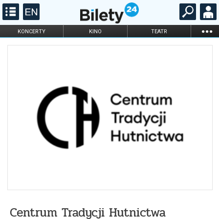
...
KONCERTY
KINO
TEATR
KABARET I
FILHARMONIA
OPERA I BALET
STAND-UP
DLA DZIECI
ONLINE
KARNETY
Centrum Tradycji Hutnictwa