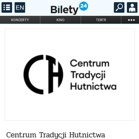
...
KONCERTY
KINO
TEATR
KABARET I
FILHARMONIA
OPERA I BALET
STAND-UP
DLA DZIECI
ONLINE
KARNETY
Centrum Tradycji Hutnictwa