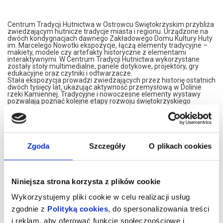
Centrum Tradycji Hutnictwa w Ostrowcu Świętokrzyskim przybliża
zwiedzającym hutnicze tradycje miasta i regionu. Urządzone na
dwóch kondygnacjach dawnego Zakładowego Domu Kultury Huty
im. Marcelego Nowotki ekspozycje, łączą elementy tradycyjne –
makiety, modele czy artefakty historyczne z elementami
interaktywnymi. W Centrum Tradycji Hutnictwa wykorzystane
zostały stoły multimedialne, panele dotykowe, projektory, gry
edukacyjne oraz czytniki i odtwarzacze.
Stała ekspozycja prowadzi zwiedzających przez historię ostatnich
dwóch tysięcy lat, ukazując aktywność przemysłową w Dolinie
rzeki Kamiennej. Tradycyjne i nowoczesne elementy wystawy
pozwalają poznać kolejne etapy rozwoju świętokrzyskiego
hutnictwa, węglarstwa i kolejnictwa, włączając widzów do
wykonywania interaktywnych zadań.
Centrum Tradycji Hutnictwa, to także prezentacja czterech
wieków dziejów Ostrowca Świętokrzyskiego, jego historii i ewolucji,
ukazująca szczególnie zasłużone dla miasta postaci, rozwój
kultury, sportu i gospodarki.
Zgoda
Szczegóły
O plikach cookies
Wizyta w Centrum Tradycji Hutnictwa to przygoda, która na długo
zostanie w pamięci. Nowoczesne wnętrza, różnorodność wystawy
i interaktywny charakter ekspozycji gwarantują dobrze spędzony
czas, pełen emocji i wrażeń.
Zapraszamy na niesamowitą podróż przez Cywilizację Żelaza nad
Niniejsza strona korzysta z plików cookie
Kamienną!
Wykorzystujemy pliki cookie w celu realizacji usług
CTH mieści się na drugim piętrze budynku przy Alei 3 Maja 6. Bilety
można nabycia w recepcji OBK (poniedziałek – piątek w godz. 8.00
zgodnie z
Polityką cookies
, do spersonalizowania treści
– 15.00), kasie kina Etiuda przy ul. Siennieńskiej 54 (wtorek –
niedziela, kasa czynna na godzinę przed pierwszym seansem w
i reklam, aby oferować funkcje społecznościowe i