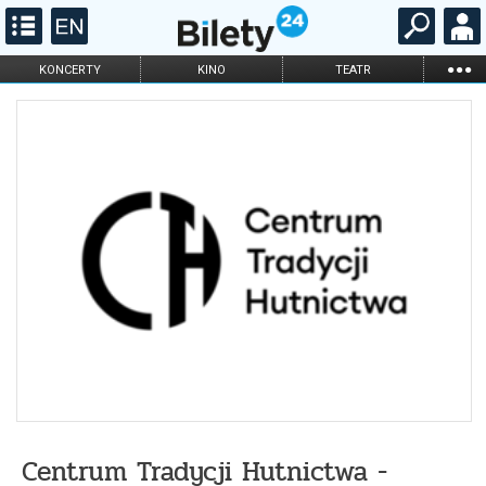
...
KONCERTY
KINO
TEATR
KABARET I
FILHARMONIA
OPERA I BALET
STAND-UP
DLA DZIECI
ONLINE
KARNETY
Centrum Tradycji Hutnictwa -