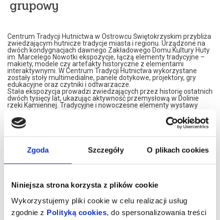
grupowy
Centrum Tradycji Hutnictwa w Ostrowcu Świętokrzyskim przybliża
zwiedzającym hutnicze tradycje miasta i regionu. Urządzone na
dwóch kondygnacjach dawnego Zakładowego Domu Kultury Huty
im. Marcelego Nowotki ekspozycje, łączą elementy tradycyjne –
makiety, modele czy artefakty historyczne z elementami
interaktywnymi. W Centrum Tradycji Hutnictwa wykorzystane
zostały stoły multimedialne, panele dotykowe, projektory, gry
edukacyjne oraz czytniki i odtwarzacze.
Stała ekspozycja prowadzi zwiedzających przez historię ostatnich
dwóch tysięcy lat, ukazując aktywność przemysłową w Dolinie
rzeki Kamiennej. Tradycyjne i nowoczesne elementy wystawy
pozwalają poznać kolejne etapy rozwoju świętokrzyskiego
hutnictwa, węglarstwa i kolejnictwa, włączając widzów do
wykonywania interaktywnych zadań.
Centrum Tradycji Hutnictwa, to także prezentacja czterech
wieków dziejów Ostrowca Świętokrzyskiego, jego historii i ewolucji,
ukazująca szczególnie zasłużone dla miasta postaci, rozwój
Zgoda
Szczegóły
O plikach cookies
kultury, sportu i gospodarki.
Wizyta w Centrum Tradycji Hutnictwa to przygoda, która na długo
zostanie w pamięci. Nowoczesne wnętrza, różnorodność wystawy
i interaktywny charakter ekspozycji gwarantują dobrze spędzony
czas, pełen emocji i wrażeń.
Niniejsza strona korzysta z plików cookie
Zapraszamy na niesamowitą podróż przez Cywilizację Żelaza nad
Kamienną!
Wykorzystujemy pliki cookie w celu realizacji usług
CTH mieści się na drugim piętrze budynku przy Alei 3 Maja 6. Bilety
zgodnie z
Polityką cookies
, do spersonalizowania treści
można nabycia w recepcji OBK (poniedziałek – piątek w godz. 8.00