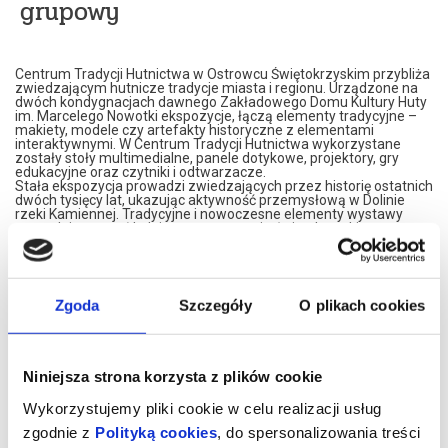
grupowy
Centrum Tradycji Hutnictwa w Ostrowcu Świętokrzyskim przybliża
zwiedzającym hutnicze tradycje miasta i regionu. Urządzone na
dwóch kondygnacjach dawnego Zakładowego Domu Kultury Huty
im. Marcelego Nowotki ekspozycje, łączą elementy tradycyjne –
makiety, modele czy artefakty historyczne z elementami
interaktywnymi. W Centrum Tradycji Hutnictwa wykorzystane
zostały stoły multimedialne, panele dotykowe, projektory, gry
edukacyjne oraz czytniki i odtwarzacze.
Stała ekspozycja prowadzi zwiedzających przez historię ostatnich
dwóch tysięcy lat, ukazując aktywność przemysłową w Dolinie
rzeki Kamiennej. Tradycyjne i nowoczesne elementy wystawy
pozwalają poznać kolejne etapy rozwoju świętokrzyskiego
hutnictwa, węglarstwa i kolejnictwa, włączając widzów do
wykonywania interaktywnych zadań.
Centrum Tradycji Hutnictwa, to także prezentacja czterech
wieków dziejów Ostrowca Świętokrzyskiego, jego historii i ewolucji,
ukazująca szczególnie zasłużone dla miasta postaci, rozwój
Zgoda
Szczegóły
O plikach cookies
kultury, sportu i gospodarki.
Wizyta w Centrum Tradycji Hutnictwa to przygoda, która na długo
zostanie w pamięci. Nowoczesne wnętrza, różnorodność wystawy
i interaktywny charakter ekspozycji gwarantują dobrze spędzony
czas, pełen emocji i wrażeń.
Niniejsza strona korzysta z plików cookie
Zapraszamy na niesamowitą podróż przez Cywilizację Żelaza nad
Kamienną!
Wykorzystujemy pliki cookie w celu realizacji usług
CTH mieści się na drugim piętrze budynku przy Alei 3 Maja 6. Bilety
zgodnie z
Polityką cookies
, do spersonalizowania treści
można nabycia w recepcji OBK (poniedziałek – piątek w godz. 8.00