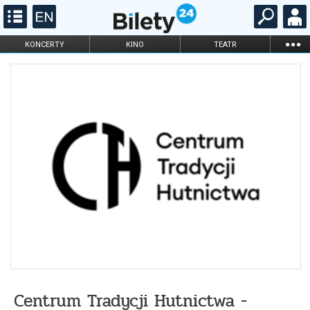
...
KONCERTY
KINO
TEATR
KABARET I
FILHARMONIA
OPERA I BALET
STAND-UP
DLA DZIECI
ONLINE
KARNETY
Centrum Tradycji Hutnictwa -