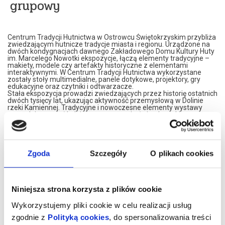
grupowy
Centrum Tradycji Hutnictwa w Ostrowcu Świętokrzyskim przybliża
zwiedzającym hutnicze tradycje miasta i regionu. Urządzone na
dwóch kondygnacjach dawnego Zakładowego Domu Kultury Huty
im. Marcelego Nowotki ekspozycje, łączą elementy tradycyjne –
makiety, modele czy artefakty historyczne z elementami
interaktywnymi. W Centrum Tradycji Hutnictwa wykorzystane
zostały stoły multimedialne, panele dotykowe, projektory, gry
edukacyjne oraz czytniki i odtwarzacze.
Stała ekspozycja prowadzi zwiedzających przez historię ostatnich
dwóch tysięcy lat, ukazując aktywność przemysłową w Dolinie
rzeki Kamiennej. Tradycyjne i nowoczesne elementy wystawy
pozwalają poznać kolejne etapy rozwoju świętokrzyskiego
hutnictwa, węglarstwa i kolejnictwa, włączając widzów do
wykonywania interaktywnych zadań.
Centrum Tradycji Hutnictwa, to także prezentacja czterech
wieków dziejów Ostrowca Świętokrzyskiego, jego historii i ewolucji,
ukazująca szczególnie zasłużone dla miasta postaci, rozwój
Zgoda
Szczegóły
O plikach cookies
kultury, sportu i gospodarki.
Wizyta w Centrum Tradycji Hutnictwa to przygoda, która na długo
zostanie w pamięci. Nowoczesne wnętrza, różnorodność wystawy
i interaktywny charakter ekspozycji gwarantują dobrze spędzony
czas, pełen emocji i wrażeń.
Niniejsza strona korzysta z plików cookie
Zapraszamy na niesamowitą podróż przez Cywilizację Żelaza nad
Kamienną!
Wykorzystujemy pliki cookie w celu realizacji usług
CTH mieści się na drugim piętrze budynku przy Alei 3 Maja 6. Bilety
zgodnie z
Polityką cookies
, do spersonalizowania treści
można nabycia w recepcji OBK (poniedziałek – piątek w godz. 8.00