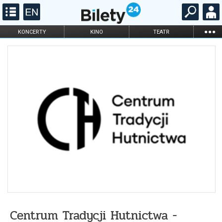
...
KONCERTY
KINO
TEATR
KABARET I
FILHARMONIA
OPERA I BALET
STAND-UP
DLA DZIECI
ONLINE
KARNETY
Centrum Tradycji Hutnictwa -