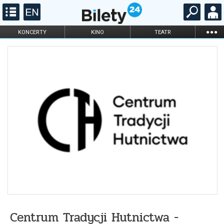
...
KONCERTY
KINO
TEATR
KABARET I
FILHARMONIA
OPERA I BALET
STAND-UP
DLA DZIECI
ONLINE
KARNETY
Centrum Tradycji Hutnictwa -