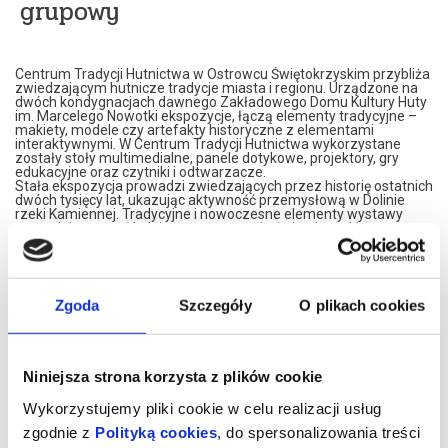
grupowy
Centrum Tradycji Hutnictwa w Ostrowcu Świętokrzyskim przybliża
zwiedzającym hutnicze tradycje miasta i regionu. Urządzone na
dwóch kondygnacjach dawnego Zakładowego Domu Kultury Huty
im. Marcelego Nowotki ekspozycje, łączą elementy tradycyjne –
makiety, modele czy artefakty historyczne z elementami
interaktywnymi. W Centrum Tradycji Hutnictwa wykorzystane
zostały stoły multimedialne, panele dotykowe, projektory, gry
edukacyjne oraz czytniki i odtwarzacze.
Stała ekspozycja prowadzi zwiedzających przez historię ostatnich
dwóch tysięcy lat, ukazując aktywność przemysłową w Dolinie
rzeki Kamiennej. Tradycyjne i nowoczesne elementy wystawy
pozwalają poznać kolejne etapy rozwoju świętokrzyskiego
hutnictwa, węglarstwa i kolejnictwa, włączając widzów do
wykonywania interaktywnych zadań.
Centrum Tradycji Hutnictwa, to także prezentacja czterech
wieków dziejów Ostrowca Świętokrzyskiego, jego historii i ewolucji,
ukazująca szczególnie zasłużone dla miasta postaci, rozwój
Zgoda
Szczegóły
O plikach cookies
kultury, sportu i gospodarki.
Wizyta w Centrum Tradycji Hutnictwa to przygoda, która na długo
zostanie w pamięci. Nowoczesne wnętrza, różnorodność wystawy
i interaktywny charakter ekspozycji gwarantują dobrze spędzony
czas, pełen emocji i wrażeń.
Niniejsza strona korzysta z plików cookie
Zapraszamy na niesamowitą podróż przez Cywilizację Żelaza nad
Kamienną!
Wykorzystujemy pliki cookie w celu realizacji usług
CTH mieści się na drugim piętrze budynku przy Alei 3 Maja 6. Bilety
zgodnie z
Polityką cookies
, do spersonalizowania treści
można nabycia w recepcji OBK (poniedziałek – piątek w godz. 8.00