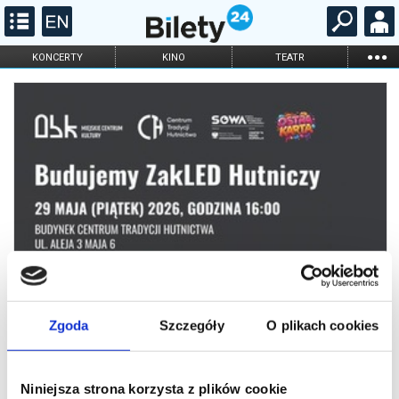
...
KONCERTY
KINO
TEATR
KABARET I
FILHARMONIA
OPERA I BALET
STAND-UP
DLA DZIECI
ONLINE
KARNETY
Zgoda
Szczegóły
O plikach cookies
Niniejsza strona korzysta z plików cookie