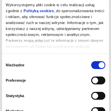
Wykorzystujemy pliki cookie w celu realizacji usług
zgodnie z
Polityką cookies
, do spersonalizowania treści
i reklam, aby oferować funkcje społecznościowe i
analizować ruch w naszej witrynie. Informacje o tym, jak
korzystasz z naszej witryny, udostępniamy partnerom
społecznościowym, reklamowym i analitycznym.
Partnerzy mogą połączyć te informacje z innymi danymi
otrzymanymi od Ciebie lub uzyskanymi podczas
korzystania z ich usług.
Wybór
Niezbędne
zgody
Hutniczy Konstruktor - Budujemy
ZakLED Hutniczy
Preferencje
*******
Statystyka
Bezpieczne zakupy w Bilety24. W przypadku odwołania
wydarzenia, gwarantujemy automatyczny zwrot środków
potwierdzony komunikatem wysyłanym na adres e-mail, podany
Marketing