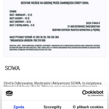
SOWA
Strefa Odkrywania, Wyobraźni i Aktywności SOWA, to inicjatywa
Ministra Edukacji i Nauki. Wpisuje się w programy realizowane
przez Ministra w ramach Społecznej Odpowiedzialności Nauki,
mające na celu popularyzację i upowszechnianie nauki oraz badań
naukowych.
SOWA w Ostrowcu Świętokrzyskim realizuje ideę uczenia się
opartą na samodzielnym poszukiwaniu i odkrywaniu –
Zgoda
Szczegóły
O plikach cookies
eksperymentowaniu. Metoda ta umożliwia poszerzenie wiedzy, a