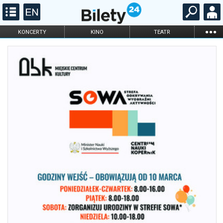
...
KONCERTY
KINO
TEATR
KABARET I
FILHARMONIA
OPERA I BALET
STAND-UP
DLA DZIECI
ONLINE
KARNETY