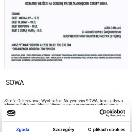
SOWA
Strefa Odkrywania, Wyobraźni i Aktywności SOWA, to inicjatywa
Ministra Edukacji i Nauki. Wpisuje się w programy realizowane
przez Ministra w ramach Społecznej Odpowiedzialności Nauki,
mające na celu popularyzację i upowszechnianie nauki oraz badań
naukowych.
SOWA w Ostrowcu Świętokrzyskim realizuje ideę uczenia się
opartą na samodzielnym poszukiwaniu i odkrywaniu –
Zgoda
Szczegóły
O plikach cookies
eksperymentowaniu. Metoda ta umożliwia poszerzenie wiedzy, a