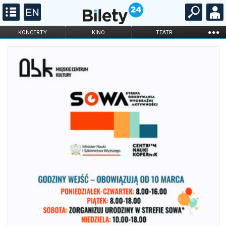
...
KONCERTY
KINO
TEATR
KABARET I
FILHARMONIA
OPERA I BALET
STAND-UP
DLA DZIECI
ONLINE
KARNETY