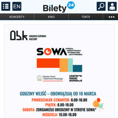
...
KONCERTY
KINO
TEATR
KABARET I
FILHARMONIA
OPERA I BALET
STAND-UP
DLA DZIECI
ONLINE
KARNETY