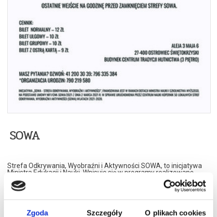
SOWA
Strefa Odkrywania, Wyobraźni i Aktywności SOWA, to inicjatywa
Ministra Edukacji i Nauki. Wpisuje się w programy realizowane
przez Ministra w ramach Społecznej Odpowiedzialności Nauki,
mające na celu popularyzację i upowszechnianie nauki oraz badań
naukowych.
SOWA w Ostrowcu Świętokrzyskim realizuje ideę uczenia się
opartą na samodzielnym poszukiwaniu i odkrywaniu –
Zgoda
Szczegóły
O plikach cookies
eksperymentowaniu. Metoda ta umożliwia poszerzenie wiedzy, a