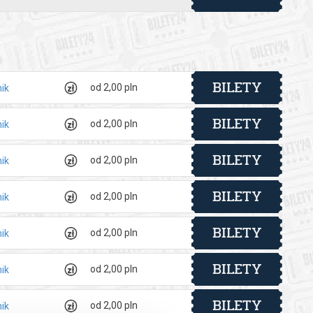
BILETY
od 2,00 pln
ik
BILETY
od 2,00 pln
ik
BILETY
denckiej lub doktoranckiej),
od 2,00 pln
ik
BILETY
macji bez zdjęcia – legitymacji i dokumentu tożsamości),
od 2,00 pln
ik
ego do zniżki),
BILETY
az dokumentu ze zdjęciem lub legitymacji osoby
od 2,00 pln
ik
BILETY
ym jednego dorosłego opiekuna. Na każde 10 płatnych biletów
od 2,00 pln
ik
30 osób (nie licząc opiekunów).
BILETY
od 2,00 pln
ik