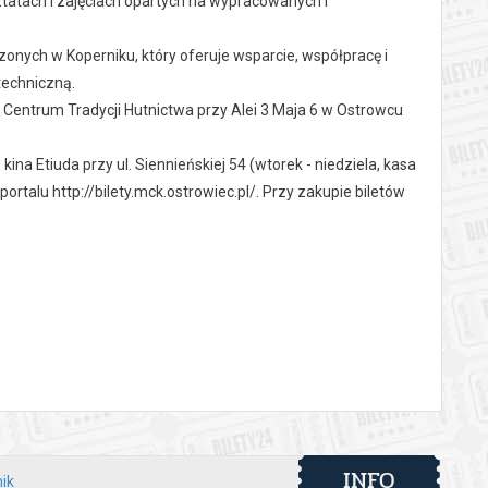
tatach i zajęciach opartych na wypracowanych i
onych w Koperniku, który oferuje wsparcie, współpracę i
techniczną.
 Centrum Tradycji Hutnictwa przy Alei 3 Maja 6 w Ostrowcu
 kina Etiuda przy ul. Siennieńskiej 54 (wtorek - niedziela, kasa
talu http://bilety.mck.ostrowiec.pl/. Przy zakupie biletów
ne do wyboru w trakcie zakupu biletów.
INFO
ik