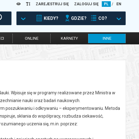
ZAREJESTRUJ SIĘ
ZALOGUJ SIĘ
PL
/
EN
KIEDY?
GDZIE?
CO?
CI
ONLINE
KARNETY
INNE
Nauki. Wpisuje się w programy realizowane przez Ministra w
szechnianie nauki oraz badań naukowych.
nym poszukiwaniu i odkrywaniu – eksperymentowaniu. Metoda
nspiruje, skłania do współpracy, rozbudza ciekawość,
rozumianego uczenia się, m.in. poprzez: