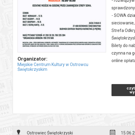
- rozwiązyw
sprawdzonyc
- SOWA dział
sieciowanie,
Strefa Odkry
Świętokrzys
Bilety do na
czynna na g
Organizator:
online opłat
Miejskie Centrum Kultury w Ostrowcu
Świętokrzyskim
Godziny otw
-poniedziałe
czyt
-piątek 8.00
wy
- sobota - z
-niedziela 1
Godziny wej
Ostrowiec Świętokrzyski
15.06.2