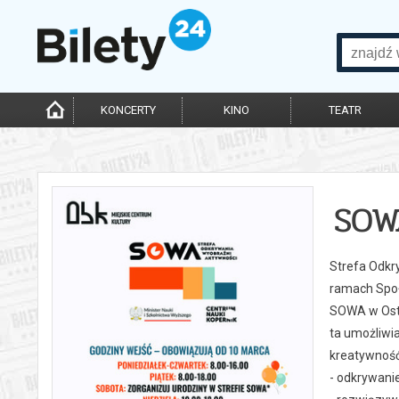
KONCERTY
KINO
TEATR
SOW
Strefa Odkry
ramach Społ
SOWA w Ostr
ta umożliwia
kreatywność 
- odkrywanie