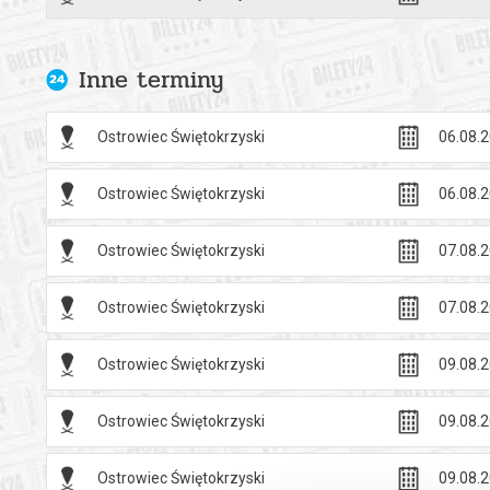
Cennik
Bilet normal
Bilet ulgowy
Inne terminy
Bilet grupow
Bilet dla op
Ostrowiec Świętokrzyski
06.08.2
Bilet z Ostrą
Ostrowiec Świętokrzyski
06.08.2
Bilet ulgowy
- dzieciom i
- studentom 
Ostrowiec Świętokrzyski
07.08.2
- posiadacz
- emerytom i
Ostrowiec Świętokrzyski
07.08.2
- seniorom 
- osobom z 
Ostrowiec Świętokrzyski
09.08.2
niepełnospr
Bilet grupow
Ostrowiec Świętokrzyski
09.08.2
przysługuje 
Ostrowiec Świętokrzyski
09.08.2