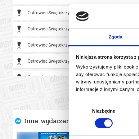
Maksymalny 
przedłużeni
Ostrowiec Świętokrzyski
09.08.2
na każdą roz
wydzielonej 
Ostrowiec Świętokrzyski
09.08.2
W razie pyta
Zgoda
*******
Ostrowiec Świętokrzyski
09.08.2
Bezpieczne 
Niniejsza strona korzysta z
Ostrowiec Świętokrzyski
09.08.2
wysyłanym n
Wykorzystujemy pliki cookie 
aby oferować funkcje społecz
Ostrowiec Świętokrzyski
09.08.2
witryny, udostępniamy part
informacje z innymi danymi 
Ostrowiec Świętokrzyski
10.08.2
Wybór
Ostrowiec Świętokrzyski
10.08.2
Niezbędne
zgody
Inne wydarzenia organizatora
Ostrowiec Świętokrzyski
11.08.2