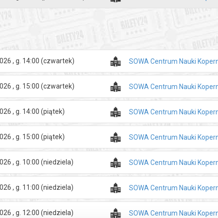
ny – 12,00 zł
 – 10,00 zł
y – 10,00 zł
iekuna grupy – 1,00 zł
026 , g. 14:00
(czwartek)
SOWA Centrum Nauki Kopern
 Kartą – 9,00 zł
026 , g. 15:00
(czwartek)
 przysługuje:
SOWA Centrum Nauki Kopern
 młodzieży szkolnej (uczniom po okazaniu legitymacji szkolnej),
i doktorantom do ukończenia 26. roku życia (po okazaniu legitymacji stu
026 , g. 14:00
(piątek)
SOWA Centrum Nauki Kopern
om Karty Dużej Rodziny (po okazaniu Karty Dużej Rodziny)
 rencistom (po okazaniu legitymacji ze zdjęciem lub w przypadku legity
026 , g. 15:00
(piątek)
SOWA Centrum Nauki Kopern
powyżej 65. roku życia (po okazaniu dokumentu ze zdjęciem uprawniając
niepełnosprawnością (po okazaniu orzeczenia o niepełnosprawności or
026 , g. 10:00
(niedziela)
SOWA Centrum Nauki Kopern
awnej).
y przysługuje zorganizowanej grupie liczącej co najmniej 11 osób, w t
026 , g. 11:00
(niedziela)
SOWA Centrum Nauki Kopern
jeden bilet dla opiekuna w cenie 1,00 zł. Maksymalna wielkość grupy to 
026 , g. 12:00
(niedziela)
SOWA Centrum Nauki Kopern