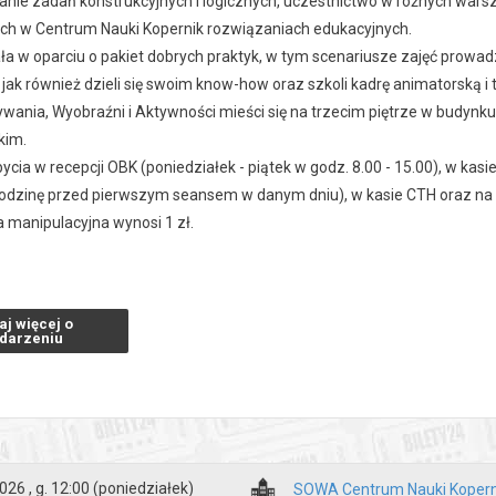
anie zadań konstrukcyjnych i logicznych, uczestnictwo w różnych warsz
h w Centrum Nauki Kopernik rozwiązaniach edukacyjnych.
a w oparciu o pakiet dobrych praktyk, w tym scenariusze zajęć prowadz
 jak również dzieli się swoim know-how oraz szkoli kadrę animatorską i 
wania, Wyobraźni i Aktywności mieści się na trzecim piętrze w budynku
kim.
bycia w recepcji OBK (poniedziałek - piątek w godz. 8.00 - 15.00), w kasie
odzinę przed pierwszym seansem w danym dniu), w kasie CTH oraz na por
a manipulacyjna wynosi 1 zł.
arcia:
k - czwartek 8.00-16.00
aj więcej o
-18.00
darzeniu
organizuj urodziny w Strefie SOWA (info 790 219 580)
0.00-18.00
ść w okresie wakacyjnym mogą ulec zmianie. Możliwe terminy są dostęp
026 , g. 12:00
(poniedziałek)
SOWA Centrum Nauki Kopern