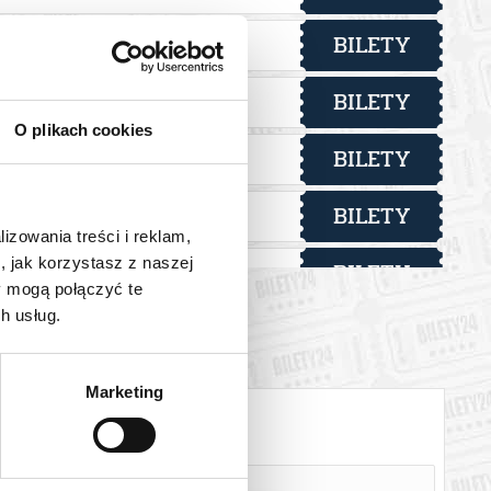
lecie). W przypadku spóźnienia czas wizyty nie ulega
 osoby pełnoletniej. W przypadku zakupu biletów grupowych
BILETY
od 2,00 pln
ik
 jednego biletu można korzystać z sali wystawienniczej oraz z
BILETY
od 2,00 pln
ik
O plikach cookies
BILETY
od 2,00 pln
ik
 automatyczny zwrot środków potwierdzony komunikatem
BILETY
od 2,00 pln
ik
lizowania treści i reklam,
, jak korzystasz z naszej
BILETY
od 2,00 pln
ik
y mogą połączyć te
h usług.
BILETY
od 2,00 pln
ik
BILETY
od 2,00 pln
ik
Marketing
BILETY
od 2,00 pln
ik