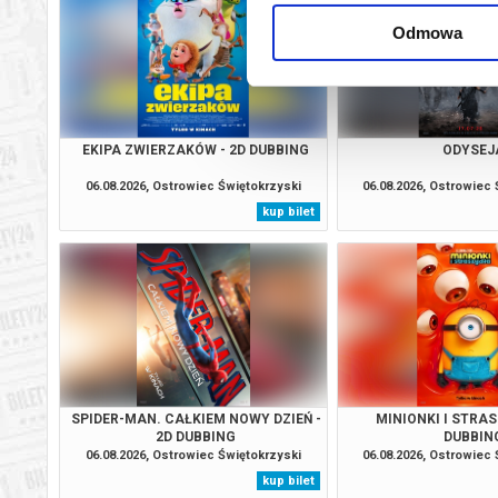
Ostrowiec Świętokrzyski
11.08.2
Odmowa
Ostrowiec Świętokrzyski
12.08.2
Ostrowiec Świętokrzyski
12.08.2
EKIPA ZWIERZAKÓW - 2D DUBBING
ODYSEJ
Ostrowiec Świętokrzyski
12.08.2
06.08.2026, Ostrowiec Świętokrzyski
06.08.2026, Ostrowiec
kup bilet
Ostrowiec Świętokrzyski
12.08.2
Ostrowiec Świętokrzyski
13.08.2
Ostrowiec Świętokrzyski
13.08.2
Ostrowiec Świętokrzyski
16.08.2
SPIDER-MAN. CAŁKIEM NOWY DZIEŃ -
MINIONKI I STRAS
2D DUBBING
DUBBIN
06.08.2026, Ostrowiec Świętokrzyski
06.08.2026, Ostrowiec
Ostrowiec Świętokrzyski
16.08.2
kup bilet