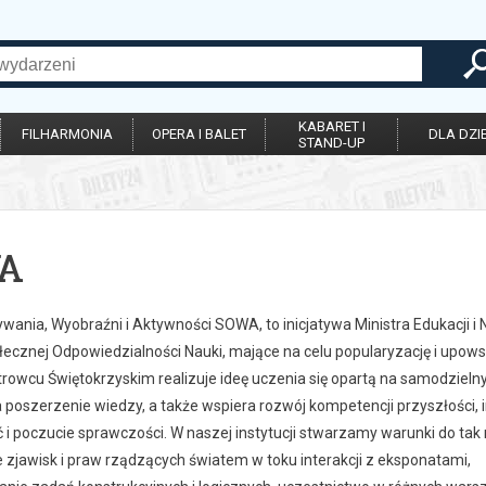
KABARET I
FILHARMONIA
OPERA I BALET
DLA DZIE
STAND-UP
A
wania, Wyobraźni i Aktywności SOWA, to inicjatywa Ministra Edukacji i 
ecznej Odpowiedzialności Nauki, mające na celu popularyzację i upow
owcu Świętokrzyskim realizuje ideę uczenia się opartą na samodziel
 poszerzenie wiedzy, a także wspiera rozwój kompetencji przyszłości, i
i poczucie sprawczości. W naszej instytucji stwarzamy warunki do tak 
 zjawisk i praw rządzących światem w toku interakcji z eksponatami,