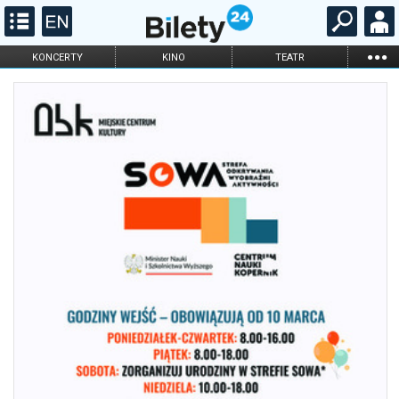
...
KONCERTY
KINO
TEATR
KABARET I
FILHARMONIA
OPERA I BALET
STAND-UP
DLA DZIECI
ONLINE
KARNETY