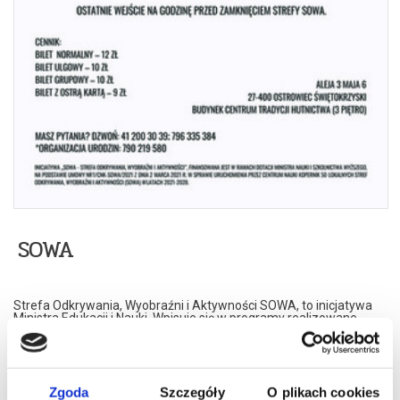
SOWA
Strefa Odkrywania, Wyobraźni i Aktywności SOWA, to inicjatywa
Ministra Edukacji i Nauki. Wpisuje się w programy realizowane
przez Ministra w ramach Społecznej Odpowiedzialności Nauki,
mające na celu popularyzację i upowszechnianie nauki oraz badań
naukowych.
SOWA w Ostrowcu Świętokrzyskim realizuje ideę uczenia się
opartą na samodzielnym poszukiwaniu i odkrywaniu –
Zgoda
Szczegóły
O plikach cookies
eksperymentowaniu. Metoda ta umożliwia poszerzenie wiedzy, a