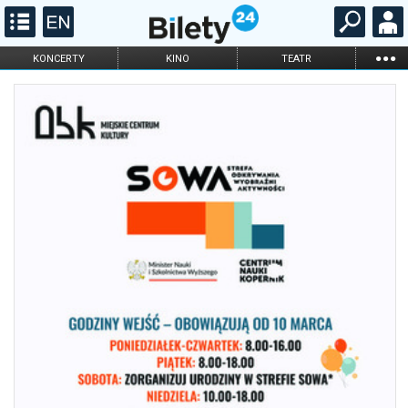
...
KONCERTY
KINO
TEATR
KABARET I
FILHARMONIA
OPERA I BALET
STAND-UP
DLA DZIECI
ONLINE
KARNETY