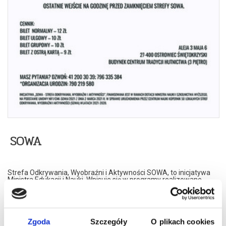
SOWA
Strefa Odkrywania, Wyobraźni i Aktywności SOWA, to inicjatywa
Ministra Edukacji i Nauki. Wpisuje się w programy realizowane
przez Ministra w ramach Społecznej Odpowiedzialności Nauki,
mające na celu popularyzację i upowszechnianie nauki oraz badań
naukowych.
SOWA w Ostrowcu Świętokrzyskim realizuje ideę uczenia się
opartą na samodzielnym poszukiwaniu i odkrywaniu –
Zgoda
Szczegóły
O plikach cookies
eksperymentowaniu. Metoda ta umożliwia poszerzenie wiedzy, a