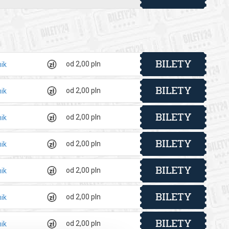
BILETY
od 2,00 pln
ik
BILETY
od 2,00 pln
ik
BILETY
denckiej lub doktoranckiej),
od 2,00 pln
ik
BILETY
macji bez zdjęcia – legitymacji i dokumentu tożsamości),
od 2,00 pln
ik
ego do zniżki),
BILETY
az dokumentu ze zdjęciem lub legitymacji osoby
od 2,00 pln
ik
BILETY
ym jednego dorosłego opiekuna. Na każde 10 płatnych biletów
od 2,00 pln
ik
30 osób (nie licząc opiekunów).
BILETY
od 2,00 pln
ik