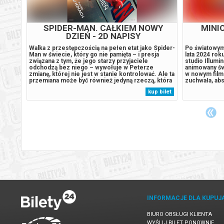
Ostrowiec Świętokrzyski
17.08.2
SPIDER-MAN. CAŁKIEM NOWY
MINIO
DZIEŃ - 2D NAPISY
dno z
Walka z przestępczością na pełen etat jako Spider-
Po światowym
Ostrowiec Świętokrzyski
17.08.2
Man w świecie, który go nie pamięta – i presja
lata 2024 rok
który
związana z tym, że jego starzy przyjaciele
studio Illumi
jąc
odchodzą bez niego – wywołuje w Peterze
animowany świ
zmianę, której nie jest w stanie kontrolować. Ale ta
w nowym filmi
Ostrowiec Świętokrzyski
17.08.2
przemiana może być również jedyną rzeczą, która
zuchwała, abs
atyczny
powstrzyma nowe zagrożenie dla miasta i jego
podbiły Holly
 bilet
kup bilet
bliskich. Świat może i zapomniał o Peterze
następnie str
..
Parkerze, ale on nie zapomniał o...
aby ostateczn
Ostrowiec Świętokrzyski
17.08.2
Ostrowiec Świętokrzyski
17.08.2
Ostrowiec Świętokrzyski
17.08.2
Ostrowiec Świętokrzyski
18.08.2
INFORMACJE DLA KUPUJ
Ostrowiec Świętokrzyski
18.08.2
BIURO OBSŁUGI KLIENTA
WYŚLIJ BILET PONOWNIE