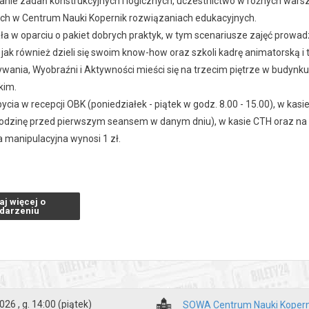
anie zadań konstrukcyjnych i logicznych, uczestnictwo w różnych warsz
h w Centrum Nauki Kopernik rozwiązaniach edukacyjnych.
a w oparciu o pakiet dobrych praktyk, w tym scenariusze zajęć prowadz
 jak również dzieli się swoim know-how oraz szkoli kadrę animatorską i 
wania, Wyobraźni i Aktywności mieści się na trzecim piętrze w budynku
kim.
bycia w recepcji OBK (poniedziałek - piątek w godz. 8.00 - 15.00), w kasie
odzinę przed pierwszym seansem w danym dniu), w kasie CTH oraz na por
a manipulacyjna wynosi 1 zł.
arcia:
k - czwartek 8.00-16.00
aj więcej o
-18.00
darzeniu
organizuj urodziny w Strefie SOWA (info 790 219 580)
0.00-18.00
ść w okresie wakacyjnym mogą ulec zmianie. Możliwe terminy są dostęp
026 , g. 14:00
(piątek)
SOWA Centrum Nauki Kopern