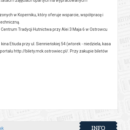
tatach i zajęciach opartych na wypracowanych i
onych w Koperniku, który oferuje wsparcie, współpracę i
techniczną.
 Centrum Tradycji Hutnictwa przy Alei 3 Maja 6 w Ostrowcu
 kina Etiuda przy ul. Siennieńskiej 54 (wtorek - niedziela, kasa
talu http://bilety.mck.ostrowiec.pl/. Przy zakupie biletów
ne do wyboru w trakcie zakupu biletów.
INFO
ik