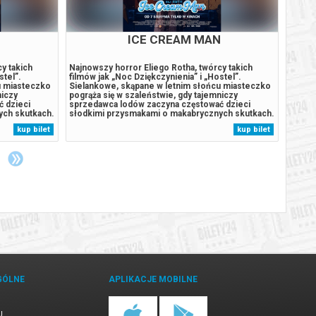
BILETY
od 2,00 pln
ik
N
ICE CREAM MAN
BILETY
y takich
Najnowszy horror Eliego Rotha, twórcy takich
Dzieln
od 2,00 pln
ik
stel”.
filmów jak „Noc Dziękczynienia” i „Hostel”.
tropik
u miasteczko
Sielankowe, skąpane w letnim słońcu miasteczko
statek
niczy
pogrąża się w szaleństwie, gdy tajemniczy
Na wys
BILETY
 dzieci
sprzedawca lodów zaczyna częstować dzieci
jest u
od 2,00 pln
ik
ych skutkach.
słodkimi przysmakami o makabrycznych skutkach.
eksper
miejsca
Niewinne uśmiechy szybko ustępują miejsca
pradaw
kup bilet
kup bilet
się w
brutalnej furii, kiedy dzieci zmieniają się w
kontro
BILETY
je młodych
bezlitosnych łowców dorosłych. Troje młodych
Humdin
od 2,00 pln
ik
bohaterów,...
BILETY
od 2,00 pln
ik
BILETY
od 2,00 pln
ik
BILETY
od 2,00 pln
ik
GÓLNE
APLIKACJE MOBILNE
BILETY
od 2,00 pln
ik
U