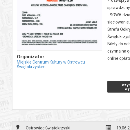
- rozwiązyw
sprawdzonyc
- SOWA dział
sieciowanie,
Strefa Odkry
Świętokrzys
Bilety do na
czynna na g
Organizator:
online opłat
Miejskie Centrum Kultury w Ostrowcu
Świętokrzyskim
Godziny otw
-poniedziałe
czyt
-piątek 8.00
wy
- sobota - z
-niedziela 1
Godziny wej
Ostrowiec Świętokrzyski
19.06.2