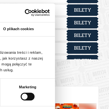
lecie). W przypadku spóźnienia czas wizyty nie ulega
 osoby pełnoletniej. W przypadku zakupu biletów grupowych
BILETY
od 2,00 pln
ik
 jednego biletu można korzystać z sali wystawienniczej oraz z
BILETY
od 2,00 pln
ik
O plikach cookies
BILETY
od 2,00 pln
ik
 automatyczny zwrot środków potwierdzony komunikatem
BILETY
od 2,00 pln
ik
lizowania treści i reklam,
, jak korzystasz z naszej
BILETY
od 2,00 pln
ik
y mogą połączyć te
h usług.
BILETY
od 2,00 pln
ik
BILETY
od 2,00 pln
ik
Marketing
BILETY
od 2,00 pln
ik