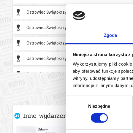
Maksymalny 
przedłużeni
Ostrowiec Świętokrzyski
09.08.2
na każdą roz
wydzielonej 
Ostrowiec Świętokrzyski
09.08.2
W razie pyta
Zgoda
*******
Ostrowiec Świętokrzyski
09.08.2
Bezpieczne 
Niniejsza strona korzysta z
Ostrowiec Świętokrzyski
09.08.2
wysyłanym n
Wykorzystujemy pliki cookie 
aby oferować funkcje społecz
Ostrowiec Świętokrzyski
09.08.2
witryny, udostępniamy part
informacje z innymi danymi 
Ostrowiec Świętokrzyski
10.08.2
Wybór
Ostrowiec Świętokrzyski
10.08.2
Niezbędne
zgody
Inne wydarzenia organizatora
Ostrowiec Świętokrzyski
11.08.2