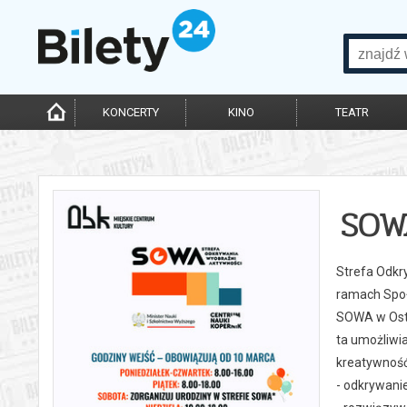
KONCERTY
KINO
TEATR
SOW
Strefa Odkry
ramach Społ
SOWA w Ostr
ta umożliwia
kreatywność 
- odkrywanie