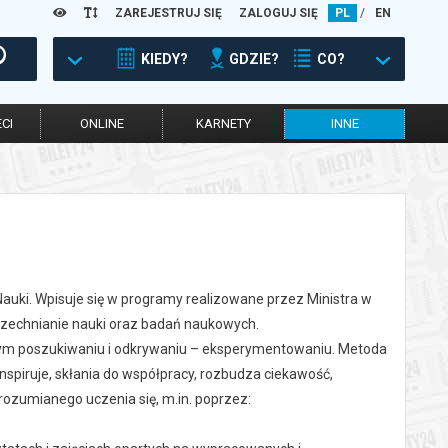
ZAREJESTRUJ SIĘ
ZALOGUJ SIĘ
PL
/
EN
KIEDY?
GDZIE?
CO?
CI
ONLINE
KARNETY
INNE
Nauki. Wpisuje się w programy realizowane przez Ministra w
szechnianie nauki oraz badań naukowych.
nym poszukiwaniu i odkrywaniu – eksperymentowaniu. Metoda
nspiruje, skłania do współpracy, rozbudza ciekawość,
rozumianego uczenia się, m.in. poprzez: