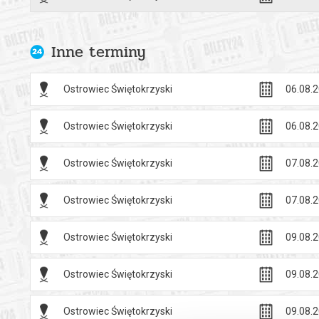
Cennik
Bilet normal
Bilet ulgowy
Inne terminy
Bilet grupow
Bilet dla op
Ostrowiec Świętokrzyski
06.08.2
Bilet z Ostrą
Ostrowiec Świętokrzyski
06.08.2
Bilet ulgowy
- dzieciom i
- studentom 
Ostrowiec Świętokrzyski
07.08.2
- posiadacz
- emerytom i
Ostrowiec Świętokrzyski
07.08.2
- seniorom 
- osobom z 
Ostrowiec Świętokrzyski
09.08.2
niepełnospr
Bilet grupow
Ostrowiec Świętokrzyski
09.08.2
przysługuje 
Ostrowiec Świętokrzyski
09.08.2