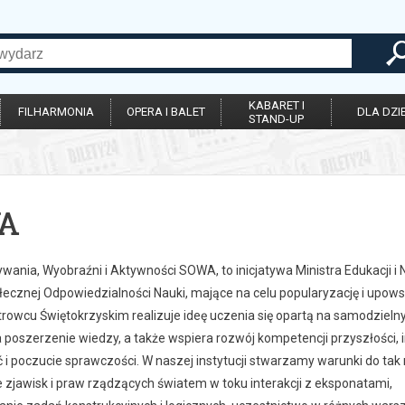
KABARET I
FILHARMONIA
OPERA I BALET
DLA DZIE
STAND-UP
A
wania, Wyobraźni i Aktywności SOWA, to inicjatywa Ministra Edukacji i 
ecznej Odpowiedzialności Nauki, mające na celu popularyzację i upow
owcu Świętokrzyskim realizuje ideę uczenia się opartą na samodziel
 poszerzenie wiedzy, a także wspiera rozwój kompetencji przyszłości, i
i poczucie sprawczości. W naszej instytucji stwarzamy warunki do tak 
 zjawisk i praw rządzących światem w toku interakcji z eksponatami,