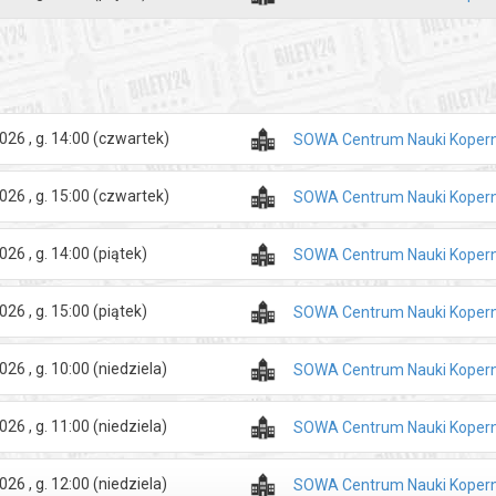
ny – 12,00 zł
 – 10,00 zł
y – 10,00 zł
iekuna grupy – 1,00 zł
026 , g. 14:00
(czwartek)
SOWA Centrum Nauki Kopern
 Kartą – 9,00 zł
026 , g. 15:00
(czwartek)
 przysługuje:
SOWA Centrum Nauki Kopern
 młodzieży szkolnej (uczniom po okazaniu legitymacji szkolnej),
i doktorantom do ukończenia 26. roku życia (po okazaniu legitymacji stu
026 , g. 14:00
(piątek)
SOWA Centrum Nauki Kopern
om Karty Dużej Rodziny (po okazaniu Karty Dużej Rodziny)
 rencistom (po okazaniu legitymacji ze zdjęciem lub w przypadku legity
026 , g. 15:00
(piątek)
SOWA Centrum Nauki Kopern
powyżej 65. roku życia (po okazaniu dokumentu ze zdjęciem uprawniając
niepełnosprawnością (po okazaniu orzeczenia o niepełnosprawności or
026 , g. 10:00
(niedziela)
SOWA Centrum Nauki Kopern
awnej).
y przysługuje zorganizowanej grupie liczącej co najmniej 11 osób, w t
026 , g. 11:00
(niedziela)
SOWA Centrum Nauki Kopern
jeden bilet dla opiekuna w cenie 1,00 zł. Maksymalna wielkość grupy to 
026 , g. 12:00
(niedziela)
SOWA Centrum Nauki Kopern