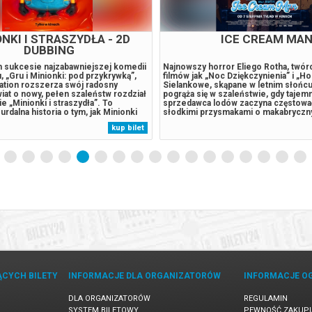
026 , g. 11:00
(poniedziałek)
SOWA Centrum Nauki Kopern
NKI I STRASZYDŁA - 2D
ICE CREAM MA
DUBBING
 sukcesie najzabawniejszej komedii
Najnowszy horror Eliego Rotha, twórc
026 , g. 12:00
(poniedziałek)
SOWA Centrum Nauki Kopern
u, „Gru i Minionki: pod przykrywką”,
filmów jak „Noc Dziękczynienia” i „Ho
nation rozszerza swój radosny
Sielankowe, skąpane w letnim słońc
at o nowy, pełen szaleństw rozdział
pogrąża się w szaleństwie, gdy tajem
e „Minionki i straszydła”. To
sprzedawca lodów zaczyna częstować
026 , g. 13:00
(poniedziałek)
SOWA Centrum Nauki Kopern
urdalna historia o tym, jak Minionki
słodkimi przysmakami o makabryczn
wood, zostały gwiazdami filmowymi,
Niewinne uśmiechy szybko ustępują 
kup bilet
aciły wszystko, uwolniły straszydła,
brutalnej furii, kiedy dzieci zmieniają 
ie zjednoczyć...
bezlitosnych łowców dorosłych. Tro
026 , g. 14:00
(poniedziałek)
SOWA Centrum Nauki Kopern
bohaterów,...
026 , g. 15:00
(poniedziałek)
SOWA Centrum Nauki Kopern
026 , g. 16:00
(poniedziałek)
SOWA Centrum Nauki Kopern
026 , g. 08:00
(wtorek)
SOWA Centrum Nauki Kopern
ĄCYCH BILETY
INFORMACJE DLA ORGANIZATORÓW
INFORMACJE O
026 , g. 09:00
(wtorek)
SOWA Centrum Nauki Kopern
DLA ORGANIZATORÓW
REGULAMIN
SYSTEM BILETOWY
PEWNOŚĆ ZAKUP