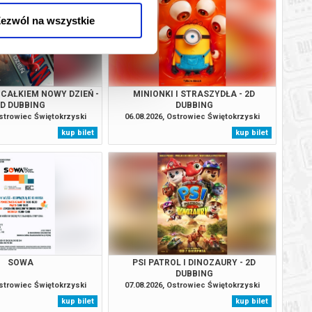
BILETY
od 2,00 pln
ik
ezwól na wszystkie
BILETY
od 2,00 pln
ik
BILETY
od 2,00 pln
ik
 CAŁKIEM NOWY DZIEŃ -
MINIONKI I STRASZYDŁA - 2D
2D DUBBING
DUBBING
BILETY
od 2,00 pln
ik
Ostrowiec Świętokrzyski
06.08.2026, Ostrowiec Świętokrzyski
kup bilet
kup bilet
BILETY
od 2,00 pln
ik
BILETY
od 2,00 pln
ik
BILETY
od 2,00 pln
ik
BILETY
od 2,00 pln
ik
SOWA
PSI PATROL I DINOZAURY - 2D
DUBBING
Ostrowiec Świętokrzyski
07.08.2026, Ostrowiec Świętokrzyski
BILETY
od 2,00 pln
ik
kup bilet
kup bilet