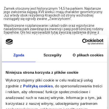
Zamek otoczony jest historycznym 14,5 ha parkiem. Najstarsze
jego założenia sięgają XVII wieku i mają charakter geometryczny.
Już wtedy obok rezydencji Krasickich od strony wschodniej
rozciągały się ogrody zwane „Zwierzyńcem".
Współczesne rozplanowanie i układ roślin oraz egzotyczne
nasadzenia park zawdzięcza inwencji i pasji podróżniczej rodziny
Sapiehów. Oni też wprowadzili tutaj zwyczaj sadzenia drzew z
okazji narodzin swoich dzieci - dębu dla syna i lipy dla córki. W
krasiczyńskim parku powstawały szkice koni do obrazu pt. Bitwa
pod Grunwaldem.
Ceny biletów wstępu (bez przewodnika)
Bilet normalny - 8 zł
Bilet ulgowy - 5 zł (dzieci, młodzież szkolna, studenci, osoby z
Zgoda
Szczegóły
O plikach cookies
niepełnosprawnością, seniorzy - na podstawie dokumentu
upoważniającego do ulgi)
*******
Niniejsza strona korzysta z plików cookie
Bezpieczne zakupy w Bilety24. W przypadku odwołania
wydarzenia, gwarantujemy automatyczny zwrot środków
Wykorzystujemy pliki cookie w celu realizacji usług
potwierdzony komunikatem wysyłanym na adres e-mail, podany
podczas zakupu.
zgodnie z
Polityką cookies
, do spersonalizowania treści
i reklam, aby oferować funkcje społecznościowe i
analizować ruch w naszej witrynie. Informacje o tym, jak
korzystasz z naszej witryny, udostępniamy partnerom