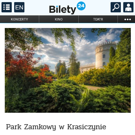
...
KONCERTY
KINO
TEATR
KABARET I
FILHARMONIA
OPERA I BALET
STAND-UP
DLA DZIECI
ONLINE
KARNETY
Park Zamkowy w Krasiczynie