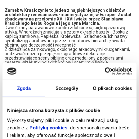
Zamek w Krasiczynie
to jeden z najpiękniejszych obiektów
architektury renesansowo-manierystycznej w Europie. Został
zbudowany na przełomie XVI i XVII wieku przez Stanisława
Krasickiego herbu Rogala i jego syna Marcina.
Dwie ściany parawanowe zamku zdobione są piękną ażurową
attyką. W narożach znajdują się cztery okrągłe baszty - Boska z
kaplicą zamkową, Papieska, Królewska i Szlachecka. Ich nazwy
symbolizują aprobowaną przez fundatorów hierarchię świata
obejmującą doczesność i wieczność.
Z dziedzińca zamkowego, okolonego arkadowymi krużgankami,
podziwiać można przepiękne sgraffitowe dekoracje
przedstawiające sceny biblijne oraz medaliony z popiersiami
cesarzy, wizerunki polskich królów i sceny myśliwskie.
Trasa zwiedzania obejmuje: dziedziniec zamkowy, kryptę w
Baszcie Boskiej, gabinet myśliwski, kaplicę zamkową pw.
Wniebowzięcia Najświętszej Marii Panny, sale ekspozycyjne.
Zgoda
Szczegóły
O plikach cookies
Ceny biletów na zwiedzanie Zamku z przewodnikiem:
Bilet normalny - 35 zł
Bilet ulgowy - 27 zł (dzieci, młodzież szkolna, studenci, osoby z
niepełnosprawnością, seniorzy - na podstawie dokumentu)
Bilet-pakiet (wstęp do parku, zwiedzanie zamku z przewodnikiem,
Niniejsza strona korzysta z plików cookie
wejście na wieżę zegarową, wejście do lochów)
Normalny - 40 zł
Wykorzystujemy pliki cookie w celu realizacji usług
Ulgowy - 32 zł
zgodnie z
Polityką cookies
, do spersonalizowania treści
Czas trwania zwiedzania z przewodnikiem wynosi 50 minut. Nie
obejmuje wejścia na wieżę i do lochów (do tych obiektów turyści
i reklam, aby oferować funkcje społecznościowe i
wchodzą indywidualnie)