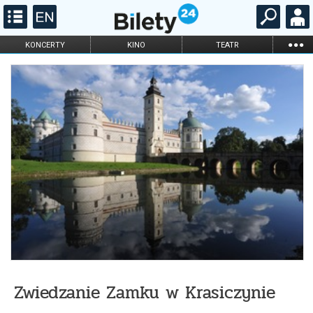
...
KONCERTY
KINO
TEATR
KABARET I
FILHARMONIA
OPERA I BALET
STAND-UP
DLA DZIECI
ONLINE
KARNETY
Zwiedzanie Zamku w Krasiczynie