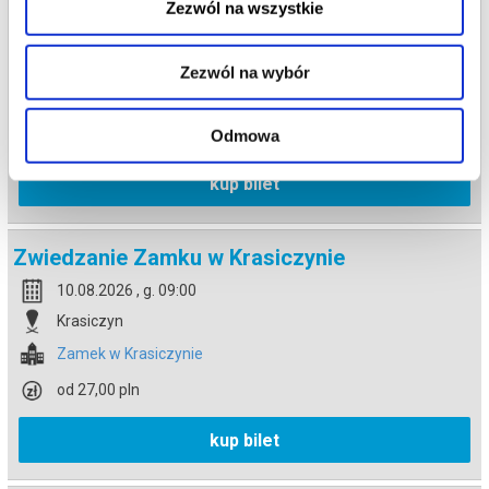
Zwiedzanie Zamku w Krasiczynie
Zezwól na wszystkie
09.08.2026 , g. 16:00
Krasiczyn
Zezwól na wybór
Zamek w Krasiczynie
od 27,00 pln
Odmowa
kup bilet
Zwiedzanie Zamku w Krasiczynie
10.08.2026 , g. 09:00
Krasiczyn
Zamek w Krasiczynie
od 27,00 pln
kup bilet