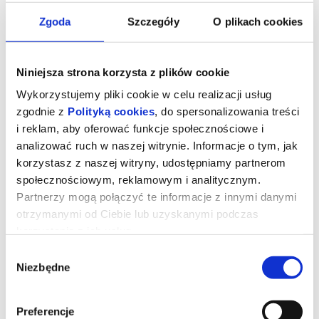
Zgoda
Szczegóły
O plikach cookies
Niniejsza strona korzysta z plików cookie
Wykorzystujemy pliki cookie w celu realizacji usług
zgodnie z
Polityką cookies
, do spersonalizowania treści
i reklam, aby oferować funkcje społecznościowe i
analizować ruch w naszej witrynie. Informacje o tym, jak
korzystasz z naszej witryny, udostępniamy partnerom
społecznościowym, reklamowym i analitycznym.
Partnerzy mogą połączyć te informacje z innymi danymi
otrzymanymi od Ciebie lub uzyskanymi podczas
K-popowe łowczynie demonów
korzystania z ich usług.
(NAPISY+KARAOKE)
Wybór
Niezbędne
zgody
We're goin' up, up, up, it's our moment!
Domknij Honmoon i zaśpiewaj najlepsze hity z filmu „K-popowe
łowczynie demonów” razem z HUNTR/X i Saja Boys.
Pełna wersja
Preferencje
karaoke hitowego filmu Netflixa w kinie Kosmos w dniach 11-18