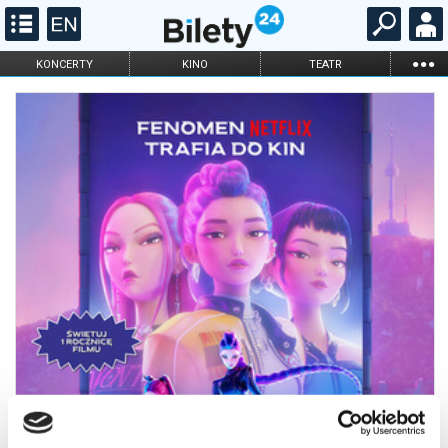
...
KONCERTY
KINO
TEATR
KABARET I
FILHARMONIA
OPERA I BALET
STAND-UP
DLA DZIECI
ONLINE
KARNETY