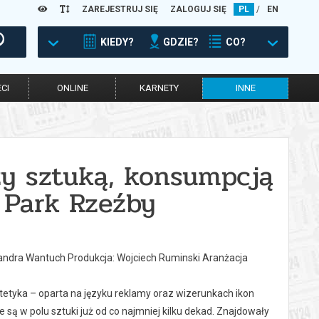
ZAREJESTRUJ SIĘ
ZALOGUJ SIĘ
PL
/
EN
KIEDY?
GDZIE?
CO?
CI
ONLINE
KARNETY
INNE
zy sztuką, konsumpcją
+ Park Rzeźby
ksandra Wantuch Produkcja: Wojciech Ruminski Aranżacja
etyka – oparta na języku reklamy oraz wizerunkach ikon
ą w polu sztuki już od co najmniej kilku dekad. Znajdowały