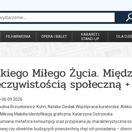
KABARET I
FILHARMONIA
OPERA I BALET
DLA DZIE
STAND-UP
dkiego Miłego Życia. Międ
eczywistością społeczną 
4–06.09.2026
Paulina Brzuskiewicz-Kuhn, Natalia Cieślak Współpraca kuratorska: Ale
 Mikołaj Makiłła Identyfikacja graficzna: Katarzyna Ostrowska
umiana metafora konsumpcji oraz przypisana jej charakterystyczna est
owej czy obiektów budzących powszechną chęć ich posiadania – obecne s