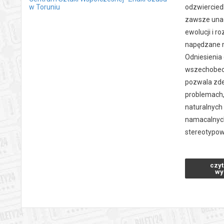
w Toruniu
odzwierciedl
zawsze unao
ewolucji i r
napędzane m
Odniesienia
wszechobecny
pozwala zdef
problemach,
naturalnych
namacalnych
stereotypow
Im bardziej 
czyt
czego pragn
wy
konsumpcja 
zrodzone ki
rzeczywisto