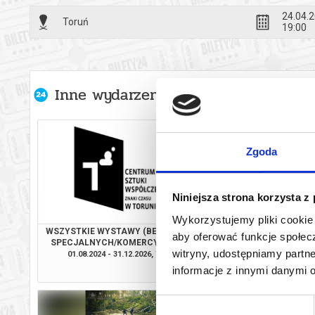
*******
24.04.20
Toruń
19:00
Bezpieczne 
wysyłanym n
Inne wydarzenia organizatora
Zgoda
Niniejsza strona korzysta z
Wykorzystujemy pliki cookie 
WSZYSTKIE WYSTAWY (BEZ WYSTAW
17. PLASTER MIĘ
aby oferować funkcje społecz
SPECJALNYCH/KOMERCYJNYCH) +
FESTIWAL GRAFIKI 
witryny, udostępniamy part
PARK RZEŹBY WYSTAWA STAŁA
01.08.2024 - 31.12.2026, Toruń
16.05.2026 - 13.09.
informacje z innymi danymi 
kup bilet
Wybór