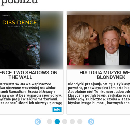
INTO ALTAI
BETTER UP THER
 nas w serce masywu Tawan Bogd w
Poruszająca historia życia narciarza
łtaju. Ten wysokogórski park
freeride’owego Léo Slemetta, który 
chwyca monumentalnymi lodowcami,
toczy walkę z przeciwnościami losu, 
nymi szczytami i żywą kulturą
marzenia i przekraczać własne grani
n Bogd, czyli „Pięć Świętych Gór”,
majestatycznej scenerii wysokich gór
toczone legendami. Camille Armand,
prestiżowych zawodów Freeride Worl
cq i Victor Daviet wyruszają tam
bohater stawia czoła niewiarygodny
info
samą pasją – miłością do nart,
Obserwujemy jego zmagania z bólem 
odkrywania dzikich, nieznanych...
najbliższych i niezwykłą siłę, która p
naprzód....