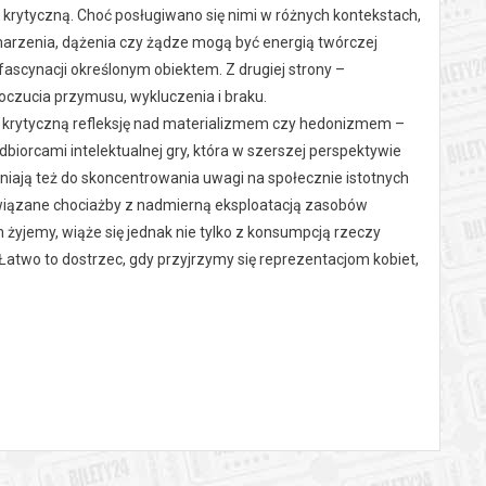
ę krytyczną. Choć posługiwano się nimi w różnych kontekstach,
marzenia, dążenia czy żądze mogą być energią twórczej
 fascynacji określonym obiektem. Z drugiej strony –
czucia przymusu, wykluczenia i braku.
ć krytyczną refleksję nad materializmem czy hedonizmem –
iorcami intelektualnej gry, która w szerszej perspektywie
aniają też do skoncentrowania uwagi na społecznie istotnych
związane chociażby z nadmierną eksploatacją zasobów
żyjemy, wiąże się jednak nie tylko z konsumpcją rzeczy
two to dostrzec, gdy przyjrzymy się reprezentacjom kobiet,
i, tym intensywniejszy powinien być namysł nad tym, czy to,
ia” stawia więc w tym kontekście szereg pytań. W jaki sposób
sową wyobraźnię i stanowiło przedmiot pożądania? Czy
walone ikony popkultury są w stanie zdefiniować