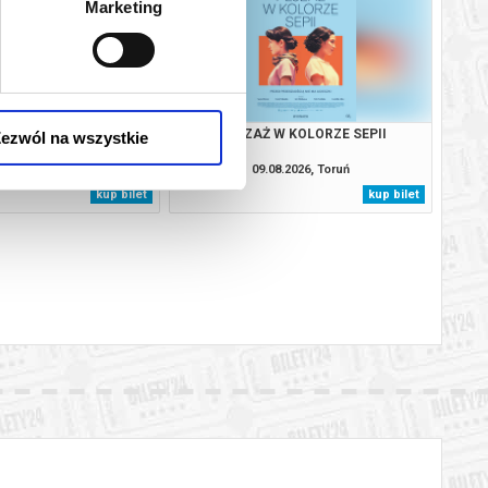
Marketing
YDACI ŚMIERCI
PEJZAŻ W KOLORZE SEPII
ezwól na wszystkie
08.2026, Toruń
09.08.2026, Toruń
kup bilet
kup bilet