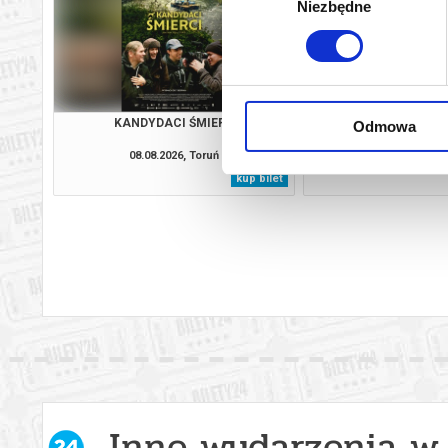
Niezbędne
zgody
KANDYDACI ŚMIERCI
PEJZAŻ W KOLOR
Odmowa
08.08.2026, Toruń
08.08.2026, T
kup bilet
Inne wydarzenia w 