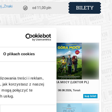
BILETY
j „Znaki
od 11,00 pln
 automatyczny zwrot środków potwierdzony komunikatem
O plikach cookies
lizowania treści i reklam,
 UCIELEŚNIONE
GÓRA MOCY (LEKTOR PL)
, jak korzystasz z naszej
y mogą połączyć te
6 - 08.11.2026, Toruń
08.08.2026, Toruń
h usług.
info
kup bilet