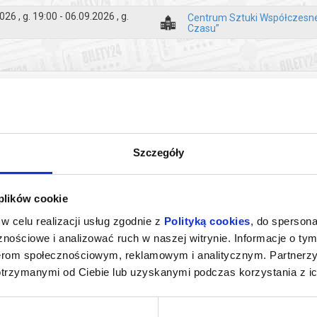
26 , g. 19:00 - 06.09.2026 , g.
Centrum Sztuki Współczesne
Czasu”
zakupy w Bilety24. W przypadku odwołania wydarzenia, gwarantujemy
a adres e-mail, podany podczas zakupu.
Szczegóły
 plików cookie
w celu realizacji usług zgodnie z
Polityką cookies
, do spersona
DZYNARODOWY
EDEN. GRZEGORZ WEŁNICKI
SŁOWO
nościowe i analizować ruch w naszej witrynie. Informacje o tym
PROJEKTOWEJ
nerom społecznościowym, reklamowym i analitycznym. Partnerz
2026, Toruń
04.07.2026 - 31.08.2026, Toruń
27.06.202
otrzymanymi od Ciebie lub uzyskanymi podczas korzystania z ic
kup bilet
kup bilet