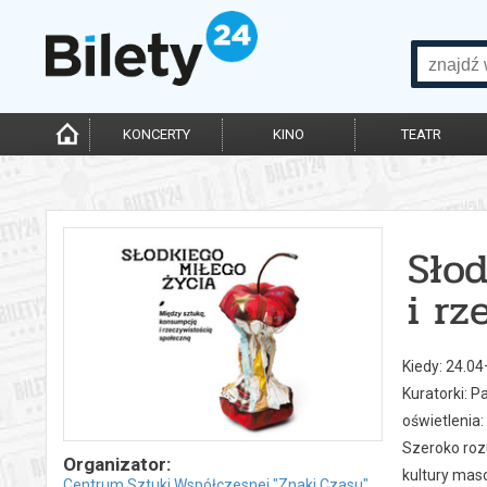
KONCERTY
KINO
TEATR
Sło
i rz
Kiedy: 24.0
Kuratorki: 
oświetlenia:
Szeroko roz
Organizator:
kultury mas
Centrum Sztuki Współczesnej "Znaki Czasu"