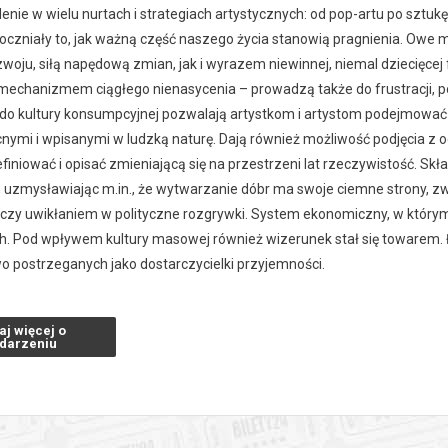
enie w wielu nurtach i strategiach artystycznych: od pop-artu po sztuk
czniały to, jak ważną część naszego życia stanowią pragnienia. Owe 
ozwoju, siłą napędową zmian, jak i wyrazem niewinnej, niemal dziecięcej
echanizmem ciągłego nienasycenia – prowadzą także do frustracji, po
 do kultury konsumpcyjnej pozwalają artystkom i artystom podejmowa
mi i wpisanymi w ludzką naturę. Dają również możliwość podjęcia z odb
iniować i opisać zmieniającą się na przestrzeni lat rzeczywistość. Skł
 uzmysławiając m.in., że wytwarzanie dóbr ma swoje ciemne strony, 
 czy uwikłaniem w polityczne rozgrywki. System ekonomiczny, w którym 
. Pod wpływem kultury masowej również wizerunek stał się towarem. Ła
o postrzeganych jako dostarczycielki przyjemności.
rzeczywistość przesycona jest obrazami niosącymi obietnicę satysfakcj
aj więcej o
iemy, realnie poprawia nasz dobrostan. Wystawa „Słodkiego, miłego życ
darzeniu
definiuje poczucie szczęścia? Co na przestrzeni dekad pobudzało ma
edyś apetyty zostały w satysfakcjonujący sposób zaspokojone? Czy utr
ść na nowo?