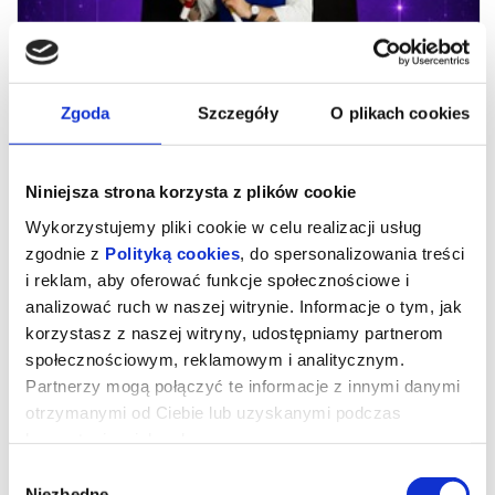
Zgoda
Szczegóły
O plikach cookies
Niniejsza strona korzysta z plików cookie
Wykorzystujemy pliki cookie w celu realizacji usług
zgodnie z
Polityką cookies
, do spersonalizowania treści
i reklam, aby oferować funkcje społecznościowe i
Iluzjonista Armand Górny
analizować ruch w naszej witrynie. Informacje o tym, jak
„Rodzinny Pokaz Magii”
korzystasz z naszej witryny, udostępniamy partnerom
społecznościowym, reklamowym i analitycznym.
Partnerzy mogą połączyć te informacje z innymi danymi
Iluzjonista Armand Górny „Rodzinny Pokaz Magii”
–
otrzymanymi od Ciebie lub uzyskanymi podczas
spektakularne, baśniowe przedstawienie, które przeniesie Was w
korzystania z ich usług.
magiczny świat pełen niesamowitych zjawisk i zaskakujących
wydarzeń. Nie może Was zabraknąć!
Armand
od dziecka fascynował się magią i wierzył, że świat
Wybór
skrywa w sobie znacznie więcej, niż nam się wydaje. Właśnie
Niezbędne