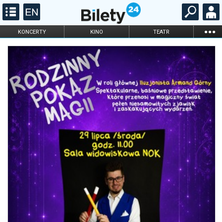
...
KONCERTY
KINO
TEATR
KABARET I
FILHARMONIA
OPERA I BALET
STAND-UP
DLA DZIECI
ONLINE
KARNETY