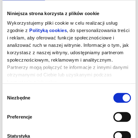
Niniejsza strona korzysta z plików cookie
Wykorzystujemy pliki cookie w celu realizacji usług
zgodnie z
Polityką cookies
, do spersonalizowania treści
i reklam, aby oferować funkcje społecznościowe i
analizować ruch w naszej witrynie. Informacje o tym, jak
korzystasz z naszej witryny, udostępniamy partnerom
społecznościowym, reklamowym i analitycznym.
Partnerzy mogą połączyć te informacje z innymi danymi
otrzymanymi od Ciebie lub uzyskanymi podczas
korzystania z ich usług.
OBSESJA - 2D NAP
Wybór
Niezbędne
zgody
Prod. USA 2026, horror, 110 min
Preferencje
Bear(Michael Johnson) platonicznie zakochany w swojej
przyjaciółce Nikki (Inde Navarrette), chce zdobyć serce ukochanej i
postanawia spełnić swoje marzenie za pomocą taniej zabawki
spełniające życzenia „One Wish Willow”. Zabawka naprawdę
Statystyka