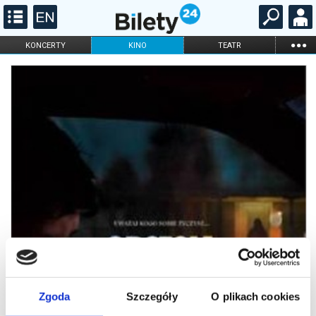
...
KONCERTY
KINO
TEATR
KABARET I
FILHARMONIA
OPERA I BALET
STAND-UP
DLA DZIECI
ONLINE
KARNETY
Zgoda
Szczegóły
O plikach cookies