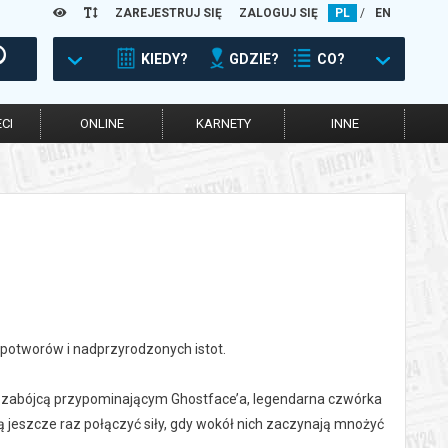
ZAREJESTRUJ SIĘ
ZALOGUJ SIĘ
PL
/
EN
KIEDY?
GDZIE?
CO?
CI
ONLINE
KARNETY
INNE
potworów i nadprzyrodzonych istot.
m zabójcą przypominającym Ghostface’a, legendarna czwórka
ą jeszcze raz połączyć siły, gdy wokół nich zaczynają mnożyć