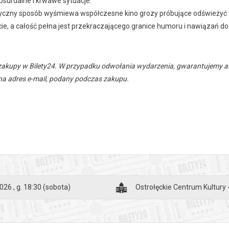
absurdalne i krwawe sytuacje.
ryczny sposób wyśmiewa współczesne kino grozy próbujące odświeżyć 
e, a całość pełna jest przekraczającego granice humoru i nawiązań do 
zakupy w Bilety24. W przypadku odwołania wydarzenia, gwarantujemy
a adres e-mail, podany podczas zakupu.
026 , g. 18:30
(sobota)
Ostrołęckie Centrum Kultury 