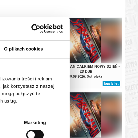
O plikach cookies
ZYSKANY - 2D
SPIDER-MAN CAŁKIEM NOWY DZIEŃ -
2D DUB
.2026, Ostrołęka
09.08.2026, Ostrołęka
lizowania treści i reklam,
kup bilet
kup bilet
, jak korzystasz z naszej
y mogą połączyć te
h usług.
Marketing