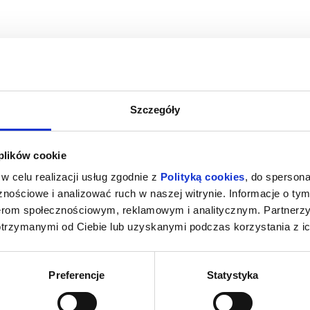
Szczegóły
- 2D NAP
PSI PATROL I DINOZAURY - 2D DUB
OD
 plików cookie
rołęka
09.08.2026, Ostrołęka
09.08
w celu realizacji usług zgodnie z
Polityką cookies
, do spersona
kup bilet
kup bilet
nościowe i analizować ruch w naszej witrynie. Informacje o tym
nerom społecznościowym, reklamowym i analitycznym. Partnerz
otrzymanymi od Ciebie lub uzyskanymi podczas korzystania z ic
Preferencje
Statystyka