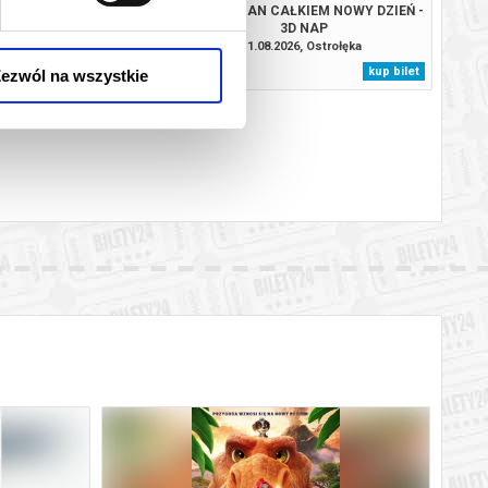
CAŁKIEM NOWY DZIEŃ -
SPIDER-MAN CAŁKIEM NOWY DZIEŃ -
2D DUB
3D NAP
.2026, Ostrołęka
11.08.2026, Ostrołęka
kup bilet
kup bilet
ezwól na wszystkie