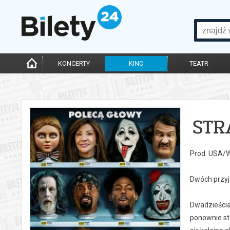
KONCERTY
KINO
TEATR
STR
Prod. USA/W
Dwóch przyj
Dwadzieścia
ponownie sta