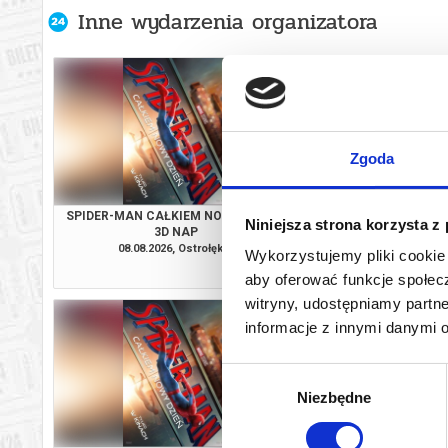
Inne wydarzenia organizatora
Zgoda
SPIDER-MAN CAŁKIEM NOWY DZIEŃ -
ICE CREAM MAN 
Niniejsza strona korzysta z
3D NAP
08.08.2026, Ostrołęka
08.08.2026, Ost
Wykorzystujemy pliki cookie 
kup bilet
aby oferować funkcje społecz
witryny, udostępniamy part
informacje z innymi danymi 
Wybór
Niezbędne
zgody