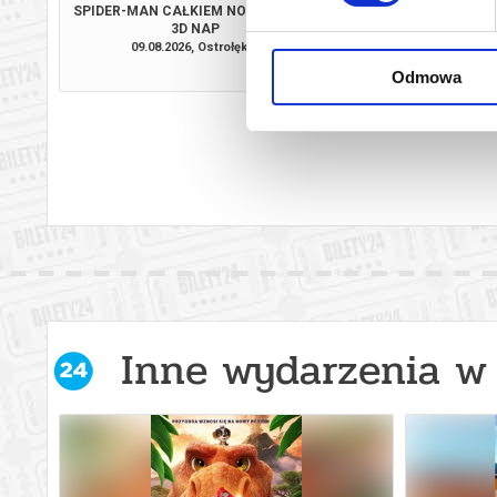
SPIDER-MAN CAŁKIEM NOWY DZIEŃ -
PSI PATROL I DINOZ
3D NAP
09.08.2026, Ostrołęka
11.08.2026, Ost
kup bilet
Odmowa
Inne wydarzenia w 