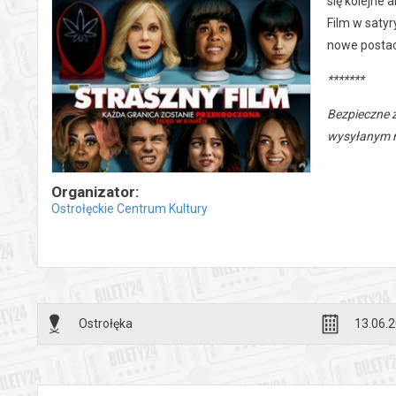
się kolejne 
Film w saty
nowe postaci
*******
Bezpieczne 
wysyłanym n
Organizator:
Ostrołęckie Centrum Kultury
Ostrołęka
13.06.2