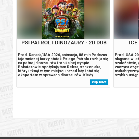
PSI PATROL I DINOZAURY - 2D DUB
PSI PAT
in
Prod. Kanada/USA 2026, animacja, 88 min Podczas
Prod. Kanada
cie nie
tajemniczej burzy statek Psiego Patrolu rozbija się
tajemniczej b
ony
na pełnej dinozaurów tropikalnej wyspie.
na pełnej din
Bohaterowie spotykają tam Reksa, szczeniaka,
Bohaterowie 
e się
który utknął w tym miejscu przed laty i stał się
który utknął w
y
ekspertem w sprawach dinozaurów. Kiedy
ekspertem w 
domu,
Humdinger, główny rywal Psiego Patrolu, zaczyna
Humdinger, gł
 bilet
kup bilet
e,
lekkomyślnie eksploatować zasoby naturalne
lekkomyślnie
wyspy, doprowadza do wybuchu ogromnego,...
wyspy, dopro