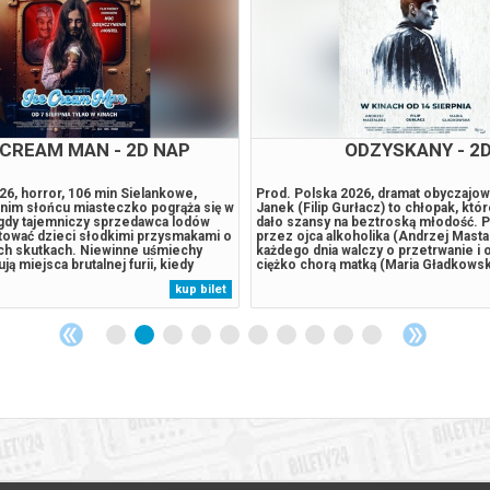
ROL I DINOZAURY - 2D DUB
PSI PATROL I DINOZAURY
/USA 2026, animacja, 88 min Podczas
Prod. Kanada/USA 2026, animacja, 88
urzy statek Psiego Patrolu rozbija się
tajemniczej burzy statek Psiego Patro
ozaurów tropikalnej wyspie.
na pełnej dinozaurów tropikalnej wys
spotykają tam Reksa, szczeniaka,
Bohaterowie spotykają tam Reksa, sz
 tym miejscu przed laty i stał się
który utknął w tym miejscu przed laty i
sprawach dinozaurów. Kiedy
ekspertem w sprawach dinozaurów. 
ówny rywal Psiego Patrolu, zaczyna
Humdinger, główny rywal Psiego Patr
kup bilet
 eksploatować zasoby naturalne
lekkomyślnie eksploatować zasoby n
wadza do wybuchu ogromnego,...
wyspy, doprowadza do wybuchu ogro