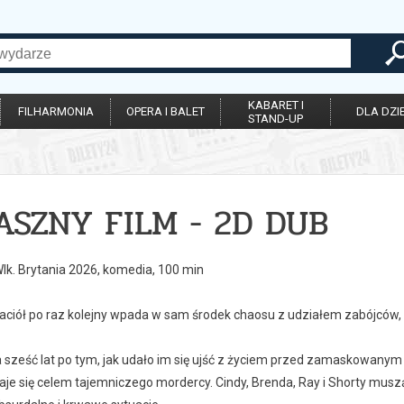
KABARET I
FILHARMONIA
OPERA I BALET
DLA DZIE
STAND-UP
ASZNY FILM - 2D DUB
lk. Brytania 2026, komedia, 100 min
aciół po raz kolejny wpada w sam środek chaosu z udziałem zabójców, 
 sześć lat po tym, jak udało im się ujść z życiem przed zamaskowany
je się celem tajemniczego mordercy. Cindy, Brenda, Ray i Shorty musz