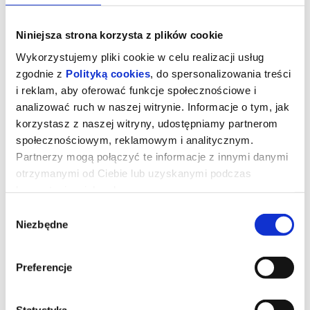
Niniejsza strona korzysta z plików cookie
Wykorzystujemy pliki cookie w celu realizacji usług
zgodnie z
Polityką cookies
, do spersonalizowania treści
i reklam, aby oferować funkcje społecznościowe i
analizować ruch w naszej witrynie. Informacje o tym, jak
korzystasz z naszej witryny, udostępniamy partnerom
społecznościowym, reklamowym i analitycznym.
Partnerzy mogą połączyć te informacje z innymi danymi
otrzymanymi od Ciebie lub uzyskanymi podczas
korzystania z ich usług.
WŁADCY WSZECHŚWIATA - 2D DUB
Wybór
Niezbędne
zgody
Prod. USA 2026, fantasty, 135 min
Po latach książę Adam wraca na Eternię, by powstrzymać
Preferencje
Szkieletora i jako He-Man ocalić świat oraz swoją rodzinę. Adam
jest na co dzień księciem Eterni, lecz gdy zachodzi taka potrzeba
po wypowiedzeniu słów "Na potęgę Posępnego Czerepu, mocy
przybywaj!" staje się herosem znanym jako He-man.