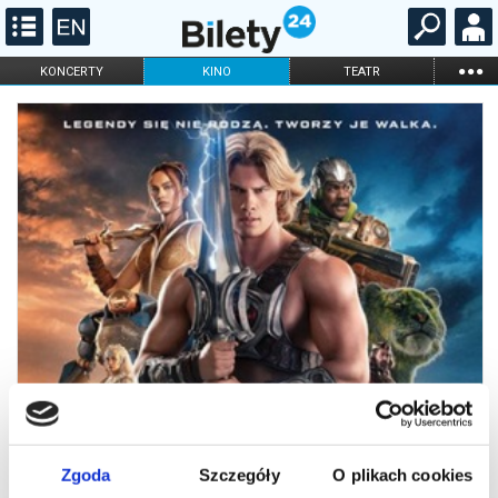
...
KONCERTY
KINO
TEATR
KABARET I
FILHARMONIA
OPERA I BALET
STAND-UP
DLA DZIECI
ONLINE
KARNETY
Zgoda
Szczegóły
O plikach cookies