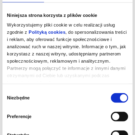
Niniejsza strona korzysta z plików cookie
Wykorzystujemy pliki cookie w celu realizacji usług
zgodnie z
Polityką cookies
, do spersonalizowania treści
i reklam, aby oferować funkcje społecznościowe i
analizować ruch w naszej witrynie. Informacje o tym, jak
korzystasz z naszej witryny, udostępniamy partnerom
społecznościowym, reklamowym i analitycznym.
Partnerzy mogą połączyć te informacje z innymi danymi
otrzymanymi od Ciebie lub uzyskanymi podczas
korzystania z ich usług.
WŁADCY WSZECHŚWIATA - 2D DUB
Wybór
Niezbędne
zgody
Prod. USA 2026, fantasty, 135 min
Po latach książę Adam wraca na Eternię, by powstrzymać
Preferencje
Szkieletora i jako He-Man ocalić świat oraz swoją rodzinę. Adam
jest na co dzień księciem Eterni, lecz gdy zachodzi taka potrzeba
po wypowiedzeniu słów "Na potęgę Posępnego Czerepu, mocy
przybywaj!" staje się herosem znanym jako He-man.