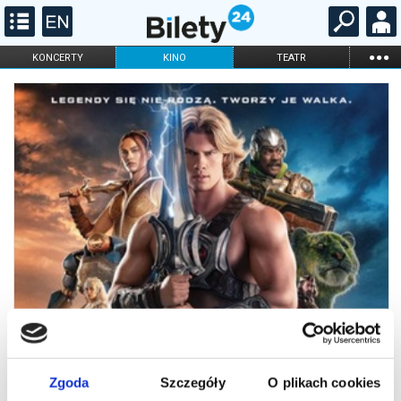
...
KONCERTY
KINO
TEATR
KABARET I
FILHARMONIA
OPERA I BALET
STAND-UP
DLA DZIECI
ONLINE
KARNETY
Zgoda
Szczegóły
O plikach cookies