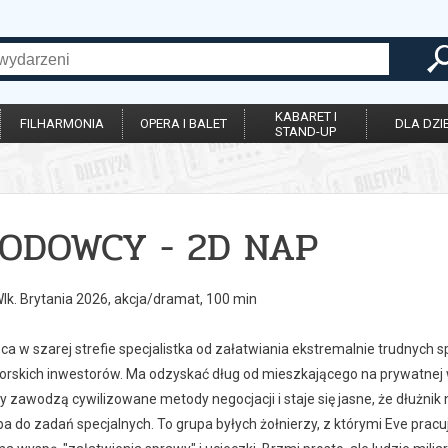
KABARET I
FILHARMONIA
OPERA I BALET
DLA DZIE
STAND-UP
ODOWCY - 2D NAP
lk. Brytania 2026, akcja/dramat, 100 min
ąca w szarej strefie specjalistka od załatwiania ekstremalnie trudnych
orskich inwestorów. Ma odzyskać dług od mieszkającego na prywatnej 
dy zawodzą cywilizowane metody negocjacji i staje się jasne, że dłużni
a do zadań specjalnych. To grupa byłych żołnierzy, z którymi Eve pracuj