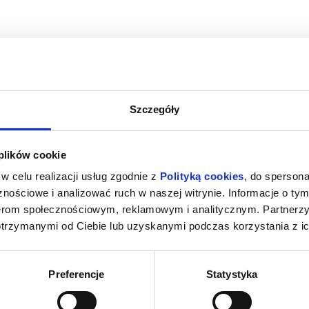
Szczegóły
D NAP
ODZYSKANY - 2D
SPIDER-MAN 
 plików cookie
rołęka
07.08.2026, Ostrołęka
07.08
w celu realizacji usług zgodnie z
Polityką cookies
, do spersona
kup bilet
kup bilet
nościowe i analizować ruch w naszej witrynie. Informacje o tym
nerom społecznościowym, reklamowym i analitycznym. Partnerz
otrzymanymi od Ciebie lub uzyskanymi podczas korzystania z ic
Preferencje
Statystyka