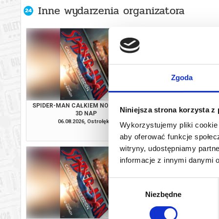
Inne wydarzenia organizatora
Zgoda
SPIDER-MAN CAŁKIEM NOWY DZIEŃ -
ODYSEJA - 2
Niniejsza strona korzysta z
3D NAP
06.08.2026, Ostrołęka
06.08.2026, Ost
Wykorzystujemy pliki cookie 
kup bilet
aby oferować funkcje społecz
witryny, udostępniamy part
informacje z innymi danymi 
Wybór
Niezbędne
zgody