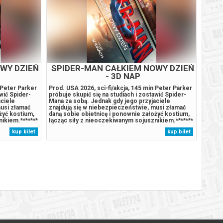
YNIA
SPIDER-MAN CAŁKIEM NOWY DZIEŃ
SPI
UB
- 2D DUB
90 min Jest to
Prod. USA 2026, sci-fi/akcja, 145 min Peter Parker
Prod. 
yjątkowym
próbuje skupić się na studiach i zostawić Spider-
próbuj
u. Wyrusza on
Mana za sobą. Jednak gdy jego przyjaciele
Mana z
 swój
znajdują się w niebezpieczeństwie, musi złamać
znajdu
do legendarnej
daną sobie obietnicę i ponownie założyć kostium,
daną s
przyjaźni i
łącząc siły z nieoczekiwanym sojusznikiem.*******
łącząc
Bezpieczne
Bezpieczne zakupy w Bilety24. W przypadku
Bezpie
kup bilet
kup bilet
łania
odwołania wydarzenia, gwarantujemy automatyczny
odwoła
ny...
zwrot środków potwierdzony...
zwrot 