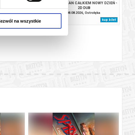
ZYSKANY - 2D
SPIDER-MAN CAŁKIEM NOWY DZIEŃ -
2D DUB
.2026, Ostrołęka
08.08.2026, Ostrołęka
kup bilet
kup bilet
ezwól na wszystkie