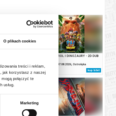
O plikach cookies
CAŁKIEM NOWY DZIEŃ -
PSI PATROL I DINOZAURY - 2D DUB
2D DUB
.2026, Ostrołęka
07.08.2026, Ostrołęka
lizowania treści i reklam,
kup bilet
kup bilet
, jak korzystasz z naszej
y mogą połączyć te
h usług.
Marketing