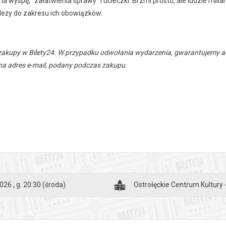
na wyspę, "załatwienia sprawy" i ucieczki. Brzmi prosto, ale ludzie mil
należy do zakresu ich obowiązków.
zakupy w Bilety24. W przypadku odwołania wydarzenia, gwarantujemy
a adres e-mail, podany podczas zakupu.
026 , g. 20:30
(środa)
Ostrołęckie Centrum Kultury 