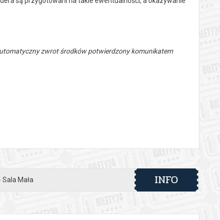
iardera są przygotowani na takie ewentualności, a okazywanie
 automatyczny zwrot środków potwierdzony komunikatem
INFO
- Sala Mała