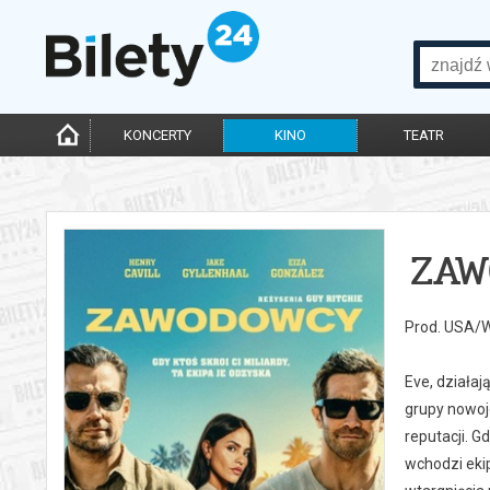
KONCERTY
KINO
TEATR
ZAW
Prod. USA/W
Eve, działaj
grupy nowoj
reputacji. G
wchodzi ekip