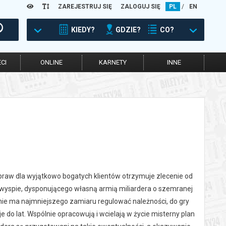
ZAREJESTRUJ SIĘ
ZALOGUJ SIĘ
PL
/
EN
KIEDY?
GDZIE?
CO?
CI
ONLINE
KARNETY
INNE
 spraw dla wyjątkowo bogatych klientów otrzymuje zlecenie od
wyspie, dysponującego własną armią miliardera o szemranej
k nie ma najmniejszego zamiaru regulować należności, do gry
e do lat. Wspólnie opracowują i wcielają w życie misterny plan