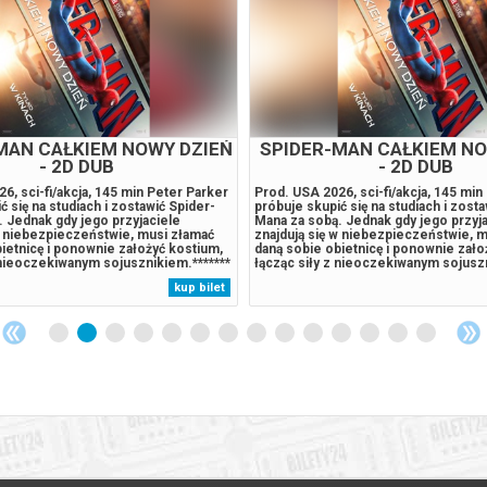
 CREAM MAN - 2D NAP
KUROZAJĄC I ŚWIĄT
ŚWISTAKA - 2D D
6, horror, 106 min Sielankowe,
Prod. Belgia/Francja 2026, animacja, 
tnim słońcu miasteczko pogrąża się w
animowana komedia przygodowa o w
 gdy tajemniczy sprzedawca lodów
bohaterze – pół kurczaku, pół zając
tować dzieci słodkimi przysmakami o
w niebezpieczną podróż, by uratować
h skutkach. Niewinne uśmiechy
gatunek, odnaleźć siostrę i dotrzeć 
ą miejsca brutalnej furii, kiedy
świątyni. Wyprawa pełna jest humoru, 
ają się w bezlitosnych łowców
akcji w stylu Indiany Jonesa.******* 
kup bilet
roje młodych bohaterów, którym
zakupy w Bilety24. W przypadku odwo
ię uniknąć klątwy, podejmuje...
wydarzenia, gwarantujemy automatycz