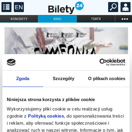
...
KONCERTY
KINO
TEATR
KABARET I
FILHARMONIA
OPERA I BALET
STAND-UP
DLA DZIECI
ONLINE
KARNETY
Zgoda
Szczegóły
O plikach cookies
Niniejsza strona korzysta z plików cookie
SYMFONIA O UMIERANIU 2D napisy
Wykorzystujemy pliki cookie w celu realizacji usług
zgodnie z
Polityką cookies
, do spersonalizowania treści
i reklam, aby oferować funkcje społecznościowe i
W centrum tej opowieści jest rodzina, która już dawno zapomniała
analizować ruch w naszej witrynie. Informacje o tym, jak