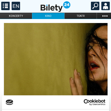
...
KONCERTY
KINO
TEATR
KABARET I
FILHARMONIA
OPERA I BALET
STAND-UP
DLA DZIECI
ONLINE
KARNETY