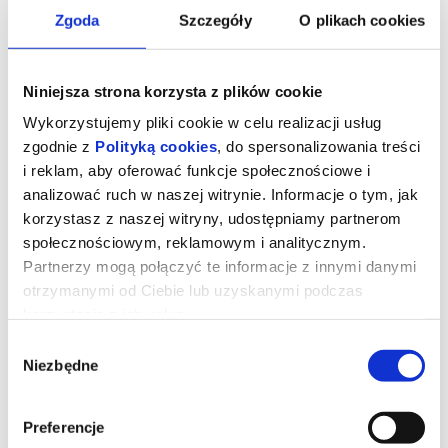
Zgoda
Szczegóły
O plikach cookies
Niniejsza strona korzysta z plików cookie
Wykorzystujemy pliki cookie w celu realizacji usług
zgodnie z
Polityką cookies
, do spersonalizowania treści
i reklam, aby oferować funkcje społecznościowe i
analizować ruch w naszej witrynie. Informacje o tym, jak
korzystasz z naszej witryny, udostępniamy partnerom
społecznościowym, reklamowym i analitycznym.
Partnerzy mogą połączyć te informacje z innymi danymi
otrzymanymi od Ciebie lub uzyskanymi podczas
Backrooms. Bez wyjścia
korzystania z ich usług.
Wybór
Niezbędne
zgody
W piwnicy salonu meblowego pojawia się przejście do
przerażającego, równoległego świata.
Jeden z największych fenomenów internetu, obejrzana ponad
100 milionów razy seria filmów grozy, wkracza na wielki ekran.
Preferencje
Kane Parsons znany też jako Kane Pixels, który jako 16-latek