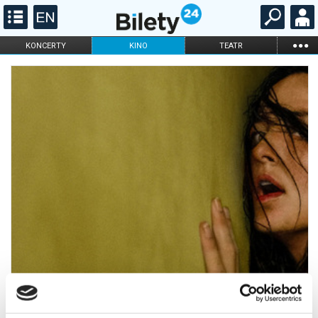
...
KONCERTY
KINO
TEATR
KABARET I
FILHARMONIA
OPERA I BALET
STAND-UP
DLA DZIECI
ONLINE
KARNETY