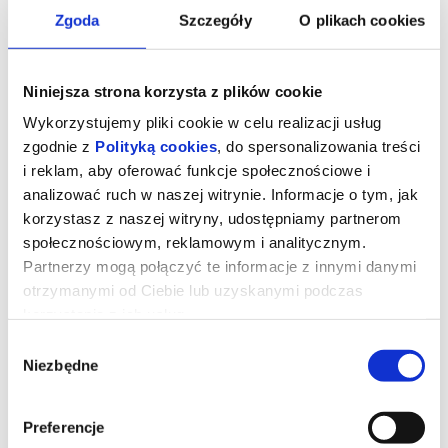
Zgoda
Szczegóły
O plikach cookies
Niniejsza strona korzysta z plików cookie
Wykorzystujemy pliki cookie w celu realizacji usług
zgodnie z
Polityką cookies
, do spersonalizowania treści
i reklam, aby oferować funkcje społecznościowe i
analizować ruch w naszej witrynie. Informacje o tym, jak
korzystasz z naszej witryny, udostępniamy partnerom
społecznościowym, reklamowym i analitycznym.
Partnerzy mogą połączyć te informacje z innymi danymi
otrzymanymi od Ciebie lub uzyskanymi podczas
Backrooms. Bez wyjścia
korzystania z ich usług.
Wybór
Niezbędne
zgody
W piwnicy salonu meblowego pojawia się przejście do
przerażającego, równoległego świata.
Jeden z największych fenomenów internetu, obejrzana ponad
100 milionów razy seria filmów grozy, wkracza na wielki ekran.
Preferencje
Kane Parsons znany też jako Kane Pixels, który jako 16-latek