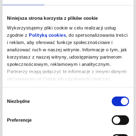
Niniejsza strona korzysta z plików cookie
Wykorzystujemy pliki cookie w celu realizacji usług
zgodnie z
Polityką cookies
, do spersonalizowania treści
i reklam, aby oferować funkcje społecznościowe i
analizować ruch w naszej witrynie. Informacje o tym, jak
korzystasz z naszej witryny, udostępniamy partnerom
społecznościowym, reklamowym i analitycznym.
Partnerzy mogą połączyć te informacje z innymi danymi
otrzymanymi od Ciebie lub uzyskanymi podczas
korzystania z ich usług.
Wybór
Niezbędne
zgody
Minionki i straszydła
Preferencje
Minionki ruszają w ekscytującą podróż dookoła świata. Chcą
znaleźć najbardziej przerażające potwory i nakręcić własny film
grozy. Mali pomocnicy Gru spotykają niezwykłe stworzenia i