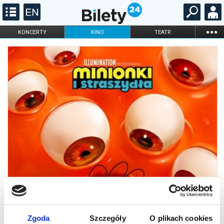
...
KONCERTY
KINO
TEATR
KABARET I
FILHARMONIA
OPERA I BALET
STAND-UP
DLA DZIECI
ONLINE
KARNETY
Zgoda
Szczegóły
O plikach cookies