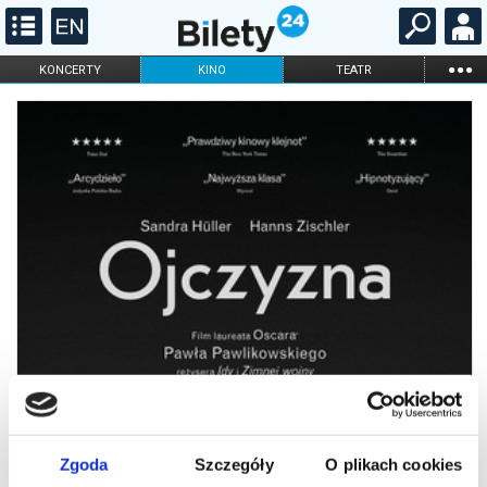
...
KONCERTY
KINO
TEATR
KABARET I
FILHARMONIA
OPERA I BALET
STAND-UP
DLA DZIECI
ONLINE
KARNETY
Zgoda
Szczegóły
O plikach cookies