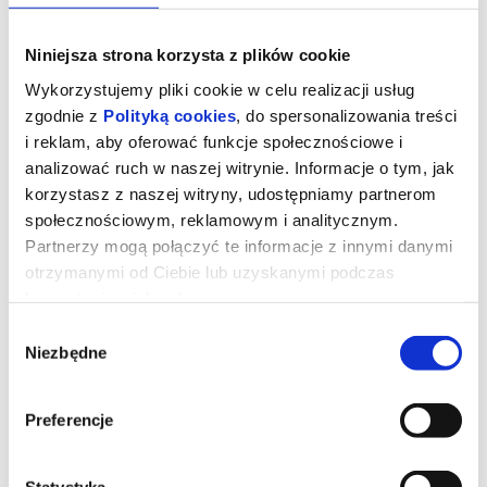
Niniejsza strona korzysta z plików cookie
Wykorzystujemy pliki cookie w celu realizacji usług
zgodnie z
Polityką cookies
, do spersonalizowania treści
i reklam, aby oferować funkcje społecznościowe i
analizować ruch w naszej witrynie. Informacje o tym, jak
korzystasz z naszej witryny, udostępniamy partnerom
społecznościowym, reklamowym i analitycznym.
Partnerzy mogą połączyć te informacje z innymi danymi
otrzymanymi od Ciebie lub uzyskanymi podczas
korzystania z ich usług.
OJCZYZNA
Wybór
Niezbędne
zgody
„Ojczyzna” opowiada o relacji między Thomasem Mannem
(Hanns Zischler), laureatem Nagrody Nobla w dziedzinie literatury,
a jego córką Eriką (Sandra Hüller) – aktorką i pisarką. Akcja
Preferencje
rozgrywa się w szczytowym okresie zimnej wojny. Ojciec i córka
wyruszają w trudną, pełną emocji podróż czarnym Buickiem przez
zrujnowane Niemcy – z Frankfurtu pod kontrolą amerykańską do
Weimaru pod wpływem sowieckim. Po raz pierwszy od