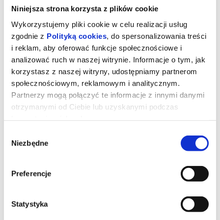
Niniejsza strona korzysta z plików cookie
Wykorzystujemy pliki cookie w celu realizacji usług
zgodnie z
Polityką cookies
, do spersonalizowania treści
i reklam, aby oferować funkcje społecznościowe i
analizować ruch w naszej witrynie. Informacje o tym, jak
korzystasz z naszej witryny, udostępniamy partnerom
społecznościowym, reklamowym i analitycznym.
Partnerzy mogą połączyć te informacje z innymi danymi
otrzymanymi od Ciebie lub uzyskanymi podczas
korzystania z ich usług.
DRUGIE ŻYCIE
Wybór
Niezbędne
zgody
Starsza Hiszpanka mieszkająca w Tangerze sprzeciwia się decyzji
Preferencje
córki o sprzedaży jej domu.
Film dostępny z audiodeskrypcją lub lektorem. Skorzystaj
bezpłatnie
z aplikacji Kino Dostępne 2.0 w Twoim telefonie -
http://kinodostepne.pl
Statystyka
*******