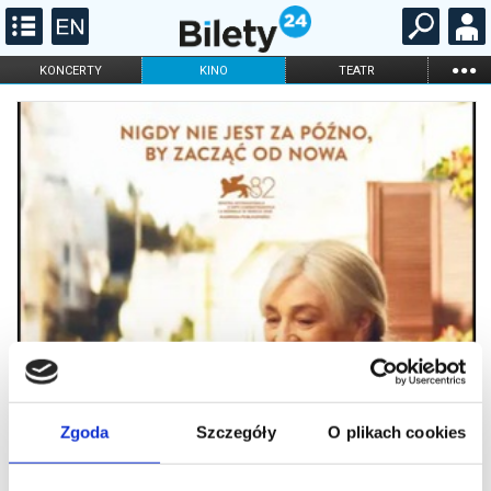
...
KONCERTY
KINO
TEATR
KABARET I
FILHARMONIA
OPERA I BALET
STAND-UP
DLA DZIECI
ONLINE
KARNETY
Zgoda
Szczegóły
O plikach cookies