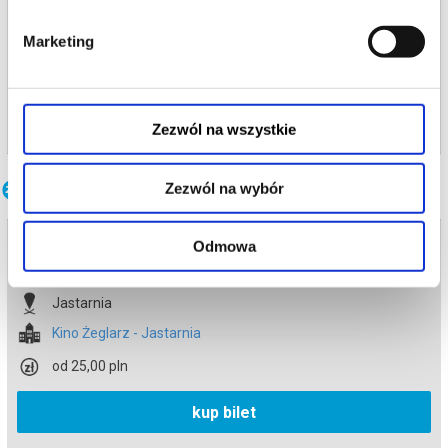
25.01.2026 , g. 21:00
Jastarnia
Marketing
Kino Żeglarz - Jastarnia
info
Zezwól na wszystkie
Inne terminy
Zezwól na wybór
Bałtyk
Odmowa
10.08.2026 , g. 21:30
Jastarnia
Kino Żeglarz - Jastarnia
od 25,00 pln
kup bilet