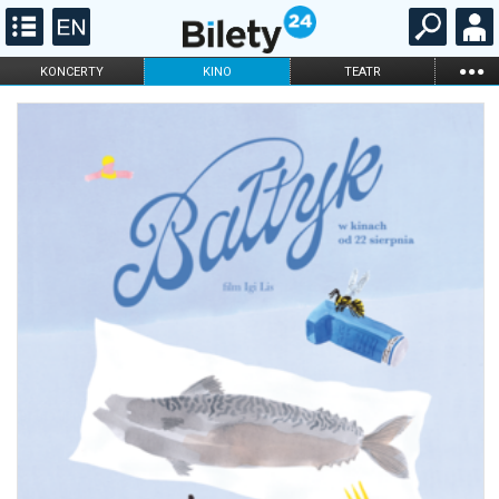
...
KONCERTY
KINO
TEATR
KABARET I
FILHARMONIA
OPERA I BALET
STAND-UP
DLA DZIECI
ONLINE
KARNETY