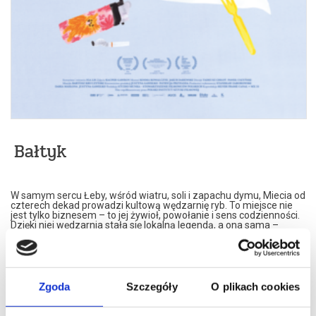
Bałtyk
W samym sercu Łeby, wśród wiatru, soli i zapachu dymu, Miecia od
czterech dekad prowadzi kultową wędzarnię ryb. To miejsce nie
jest tylko biznesem – to jej żywioł, powołanie i sens codzienności.
Dzięki niej wędzarnia stała się lokalną legendą, a ona sama –
postacią większą niż życie. Dla wielu mieszkańców to nie tylko
sąsiadka czy szefowa – to Królowa Łeby z krwi i kości, z
charakterem ostrym jak dym z pieca.
Ale nawet najsilniejsi muszą czasem się zatrzymać. Gdy zdrowie
zaczyna dawać o sobie znać, Miecia staje przed niełatwym
pytaniem: jak odnaleźć siebie poza pracą, która przez lata była
Zgoda
Szczegóły
O plikach cookies
wszystkim?
„Bałtyk” to opowieść o sile, pasji i delikatnym momencie
zawieszenia – gdzieś pomiędzy tym, co było, a tym, co dopiero