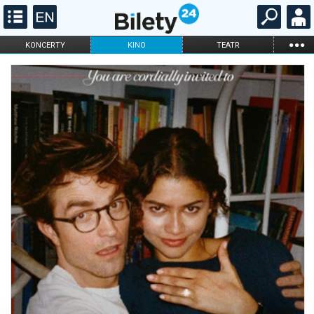
...
KONCERTY
KINO
TEATR
KABARET I
FILHARMONIA
OPERA I BALET
STAND-UP
DLA DZIECI
ONLINE
KARNETY