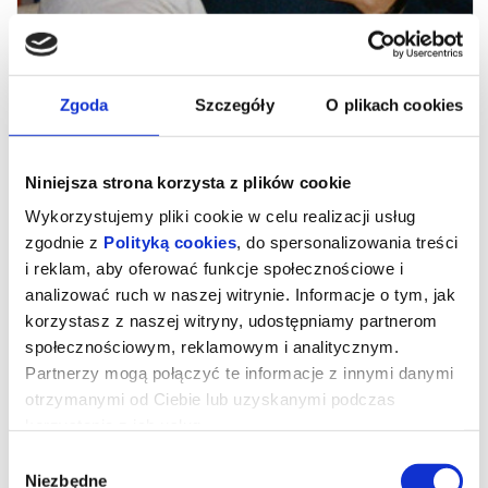
Zgoda
Szczegóły
O plikach cookies
Niniejsza strona korzysta z plików cookie
Wykorzystujemy pliki cookie w celu realizacji usług
zgodnie z
Polityką cookies
, do spersonalizowania treści
i reklam, aby oferować funkcje społecznościowe i
analizować ruch w naszej witrynie. Informacje o tym, jak
Drama
korzystasz z naszej witryny, udostępniamy partnerom
społecznościowym, reklamowym i analitycznym.
Partnerzy mogą połączyć te informacje z innymi danymi
Pozornie idealna para przechodzi kryzys, gdy na kilka dni przed
otrzymanymi od Ciebie lub uzyskanymi podczas
ślubem na jaw wychodzą skrywane tajemnice.
korzystania z ich usług.
ROBERT PATTINSON i ZENDAYA jako narzeczeni, którzy tuż przed
ślubem odkrywają szokującą prawdę o sobie. Czy wciąż będą na
Wybór
TAK?
Niezwykle odświeżające spojrzenie na gatunek, którzy wszyscy
Niezbędne
zgody