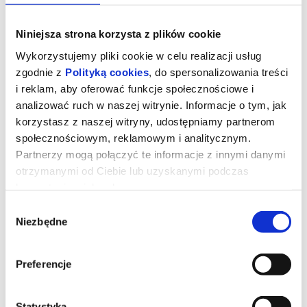
Niniejsza strona korzysta z plików cookie
Wykorzystujemy pliki cookie w celu realizacji usług
zgodnie z
Polityką cookies
, do spersonalizowania treści
i reklam, aby oferować funkcje społecznościowe i
analizować ruch w naszej witrynie. Informacje o tym, jak
korzystasz z naszej witryny, udostępniamy partnerom
społecznościowym, reklamowym i analitycznym.
Partnerzy mogą połączyć te informacje z innymi danymi
otrzymanymi od Ciebie lub uzyskanymi podczas
korzystania z ich usług.
Dreams
Wybór
Niezbędne
zgody
Jennifer, zamożna amerykańska filantropka, prowadzi fundację
wspierającą młode talenty. Znajduje miłość w ramionach pięknego
i uzdolnionego meksykańskiego młodego baletmistrza, Fernando.
Preferencje
Jednak kiedy ryzykując życiem, Fernando dociera do Stanów
Zjednoczonych z nadzieją na rozwój kariery i wsparcie ze strony
Jennifer, nie jest zadowolona. Pełen napięcia i balansujący na
cienkiej granicy sił i emocji film jest nie tylko opowieścią o miłości i
Statystyka