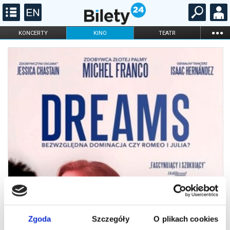
...
KONCERTY
KINO
TEATR
KABARET I
FILHARMONIA
OPERA I BALET
STAND-UP
DLA DZIECI
ONLINE
KARNETY
Zgoda
Szczegóły
O plikach cookies