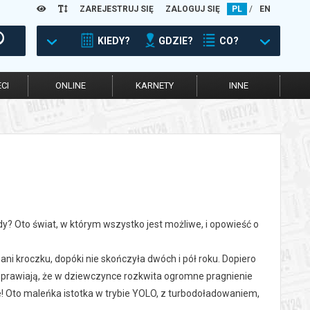
ZAREJESTRUJ SIĘ
ZALOGUJ SIĘ
PL
/
EN
KIEDY?
GDZIE?
CO?
CI
ONLINE
KARNETY
INNE
? Oto świat, w którym wszystko jest możliwe, i opowieść o
 ani kroczku, dopóki nie skończyła dwóch i pół roku. Dopiero
 sprawiają, że w dziewczynce rozkwita ogromne pragnienie
ie! Oto maleńka istotka w trybie YOLO, z turbodoładowaniem,