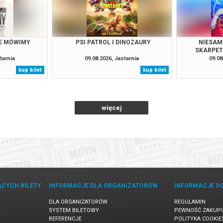
IE MÓWIMY
PSI PATROL I DINOZAURY
NIESAM
SKARPET
tarnia
09.08.2026, Jastarnia
09.08
kup bilet
kup bilet
więcej
ĄCYCH BILETY
INFORMACJE DLA ORGANIZATORÓW
INFORMACJE O
DLA ORGANIZATORÓW
REGULAMIN
SYSTEM BILETOWY
PEWNOŚĆ ZAKUP
REFERENCJE
POLITYKA COOKIE