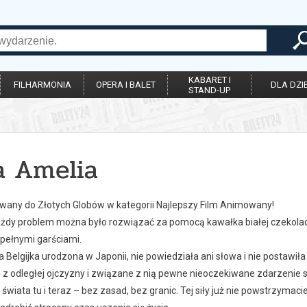
KABARET I
FILHARMONIA
OPERA I BALET
DLA DZIE
STAND-UP
a Amelia
wany do Złotych Globów w kategorii Najlepszy Film Animowany!
ażdy problem można było rozwiązać za pomocą kawałka białej czekolady
 pełnymi garściami.
 Belgijka urodzona w Japonii, nie powiedziała ani słowa i nie postawiła
i z odległej ojczyzny i związane z nią pewne nieoczekiwane zdarzenie
wiata tu i teraz – bez zasad, bez granic. Tej siły już nie powstrzymac