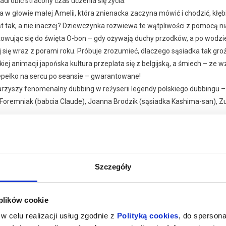
adrobić stracony czas uczenia się życia.
 w głowie małej Amelii, która znienacka zaczyna mówić i chodzić, kłębi
t tak, a nie inaczej? Dziewczynka rozwiewa te wątpliwości z pomocą niani
towując się do święta O-bon – gdy ożywają duchy przodków, a po wodzie
 się wraz z porami roku. Próbuje zrozumieć, dlaczego sąsiadka tak gro
kiej animacji japońska kultura przeplata się z belgijską, a śmiech – ze 
epełko na sercu po seansie – gwarantowane!
rzyszy fenomenalny dubbing w reżyserii legendy polskiego dubbingu – J
Foremniak (babcia Claude), Joanna Brodzik (sąsiadka Kashima-san), Zu
aj więcej o
zakupy w Bilety24. W przypadku odwołania wydarzenia, gwarantujemy
darzeniu
a adres e-mail, podany podczas zakupu.
Szczegóły
 plików cookie
w celu realizacji usług zgodnie z
Polityką cookies
, do spersona
026 , g. 14:00
(wtorek)
Kino Żeglarz - Jastarnia