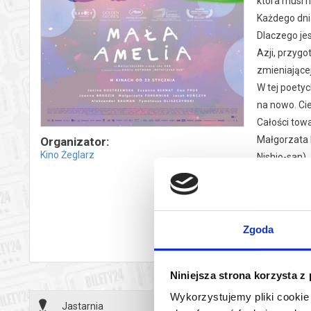
która musi n
Każdego dnia
Dlaczego jes
Azji, przygo
zmieniającej
W tej poetyc
na nowo. Ci
Całości towa
Małgorzata 
Organizator:
Kino Żeglarz
Nishio-san).
*******
czyt
Bezpieczne 
wy
wysyłanym n
Zgoda
Niniejsza strona korzysta z
Wykorzystujemy pliki cookie 
Jastarnia
27.01.2