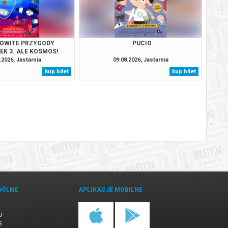
OWITE PRZYGODY
PUCIO
EK 3. ALE KOSMOS!
.2026, Jastarnia
09.08.2026, Jastarnia
kup bilet
kup bilet
GÓLNE
APLIKACJE MOBILNE
U
S