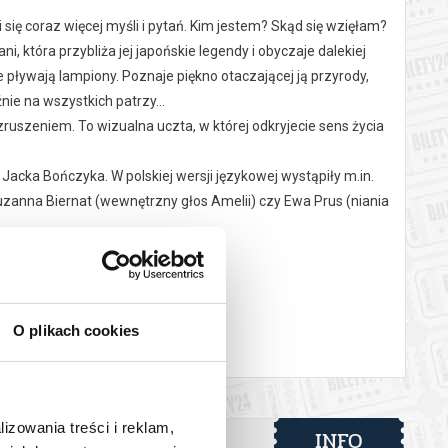
 się coraz więcej myśli i pytań. Kim jestem? Skąd się wzięłam?
, która przybliża jej japońskie legendy i obyczaje dalekiej
 pływają lampiony. Poznaje piękno otaczającej ją przyrody,
źnie na wszystkich patrzy…
wzruszeniem. To wizualna uczta, w której odkryjecie sens życia
acka Bończyka. W polskiej wersji językowej wystąpiły m.in.
zanna Biernat (wewnętrzny głos Amelii) czy Ewa Prus (niania
 automatyczny zwrot środków potwierdzony komunikatem
O plikach cookies
lizowania treści i reklam,
INFO