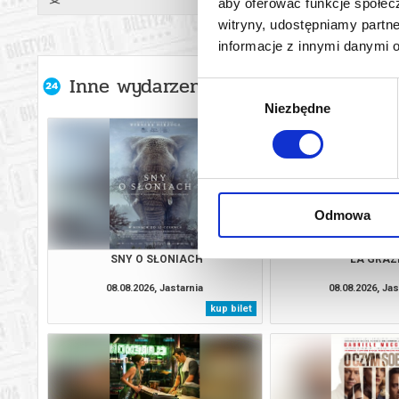
aby oferować funkcje społecz
witryny, udostępniamy part
informacje z innymi danymi 
Inne wydarzenia organizatora
Wybór
Niezbędne
zgody
Odmowa
SNY O SŁONIACH
LA GRAZ
08.08.2026, Jastarnia
08.08.2026, Jas
kup bilet