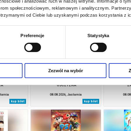
nościowe i analizować ruch w naszej witrynie. Informacje o tym
nerom społecznościowym, reklamowym i analitycznym. Partnerz
otrzymanymi od Ciebie lub uzyskanymi podczas korzystania z ic
Preferencje
Statystyka
Zezwól na wybór
Z
IA
OJCZYZNA
Z
tarnia
08.08.2026, Jastarnia
08.08
kup bilet
kup bilet