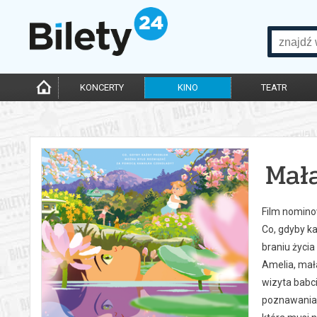
KONCERTY
KINO
TEATR
Mał
Film nomino
Co, gdyby k
braniu życia
Amelia, mała
wizyta babc
poznawania ś