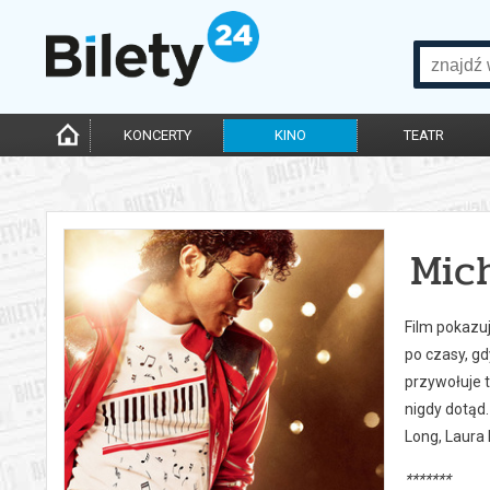
KONCERTY
KINO
TEATR
Mic
Film pokazuj
po czasy, gd
przywołuje 
nigdy dotąd.
Long, Laura 
*******