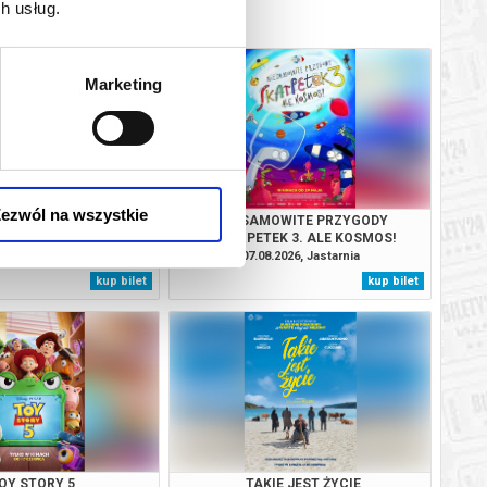
h usług.
Marketing
ezwól na wszystkie
ORYMBERGA
NIESAMOWITE PRZYGODY
SKARPETEK 3. ALE KOSMOS!
.2026, Jastarnia
07.08.2026, Jastarnia
kup bilet
kup bilet
OY STORY 5
TAKIE JEST ŻYCIE