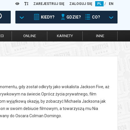
ZAREJESTRUJ SIĘ
ZALOGUJ SIĘ
PL
/
EN
KIEDY?
GDZIE?
CO?
CI
ONLINE
KARNETY
INNE
momentu, gdy został odkryty jako wokalista Jackson Five, aż
rozrywkowym na świecie.Oprócz życia prywatnego, film
dzom wyjątkową okazję, by zobaczyć Michaela Jacksona jak
ackson w swoim debiucie filmowym, a towarzyszą mu Nia
minowany do Oscara Colman Domingo.