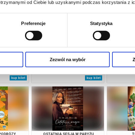
otrzymanymi od Ciebie lub uzyskanymi podczas korzystania z ic
Preferencje
Statystyka
Zezwól na wybór
Z
Ę U PRADY 2
KUMOTRY
N
tarnia
06.08.2026, Jastarnia
06.08
kup bilet
kup bilet
 PODRÓZY
OSTATNIA SESJA W PARYŻU
T