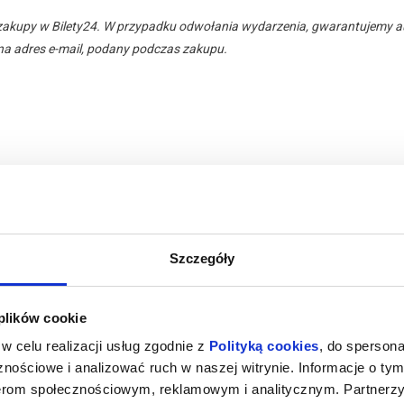
zakupy w Bilety24. W przypadku odwołania wydarzenia, gwarantujemy
a adres e-mail, podany podczas zakupu.
Szczegóły
 plików cookie
026 , g. 19:00
(niedziela)
Kino Żeglarz - Jastarnia
w celu realizacji usług zgodnie z
Polityką cookies
, do spersona
nościowe i analizować ruch w naszej witrynie. Informacje o tym
nerom społecznościowym, reklamowym i analitycznym. Partnerz