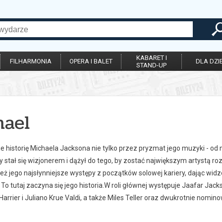
KABARET I
FILHARMONIA
OPERA I BALET
DLA DZIE
STAND-UP
hael
e historię Michaela Jacksona nie tylko przez pryzmat jego muzyki - od 
y stał się wizjonerem i dążył do tego, by zostać największym artystą 
też jego najsłynniejsze występy z początków solowej kariery, dając wi
 To tutaj zaczyna się jego historia.W roli głównej występuje Jaafar J
Harrier i Juliano Krue Valdi, a także Miles Teller oraz dwukrotnie no