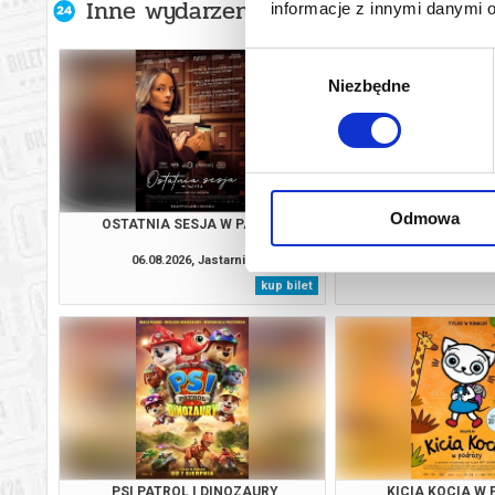
Inne wydarzenia organizatora
informacje z innymi danymi 
Wybór
Niezbędne
zgody
Odmowa
OSTATNIA SESJA W PARYŻU
DIABEŁ UBIERA SI
06.08.2026, Jastarnia
06.08.2026, Jas
kup bilet
PSI PATROL I DINOZAURY
KICIA KOCIA W