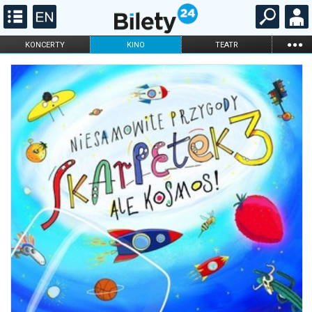
...
KONCERTY
KINO
TEATR
KABARET I
FILHARMONIA
OPERA I BALET
STAND-UP
DLA DZIECI
ONLINE
KARNETY