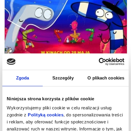
Zgoda
Szczegóły
O plikach cookies
Niesamowite przygody skarpetek 3.
Ale kosmos!
Niniejsza strona korzysta z plików cookie
Wykorzystujemy pliki cookie w celu realizacji usług
Z szuflady prosto na wielki ekran – a tym razem nawet na inną
zgodnie z
Polityką cookies
, do spersonalizowania treści
orbitę! „Niesamowite przygody skarpetek 3. Ale kosmos!” to
kolejna odsłona pełnej humoru animacji na podstawie
i reklam, aby oferować funkcje społecznościowe i
bestsellerowej serii książek Justyny Bednarek.
Film powstał na podstawie bestsellerowej serii książek popularnej
analizować ruch w naszej witrynie. Informacje o tym, jak