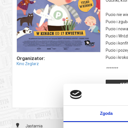
Odcinki, kt
Pucio nie wi
Pucio i zgub
Pucio i now
Pucio i Wró
Pucio i konf
Pucio i poże
Pucio i krok
Organizator:
Kino Żeglarz
*******
Bezpieczne 
czyt
wysyłanym n
wy
Zgoda
Jastarnia
07.06.2