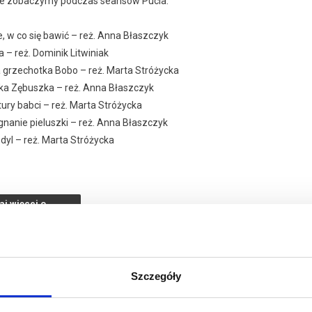
óre zobaczymy podczas seansów Pucia:
e, w co się bawić – reż. Anna Błaszczyk
a – reż. Dominik Litwiniak
a grzechotka Bobo – reż. Marta Stróżycka
żka Zębuszka – reż. Anna Błaszczyk
itury babci – reż. Marta Stróżycka
gnanie pieluszki – reż. Anna Błaszczyk
odyl – reż. Marta Stróżycka
zakupy w Bilety24. W przypadku odwołania wydarzenia, gwarantujemy
aj więcej o
a adres e-mail, podany podczas zakupu.
darzeniu
Szczegóły
026 , g. 12:30
(niedziela)
Kino Żeglarz - Jastarnia