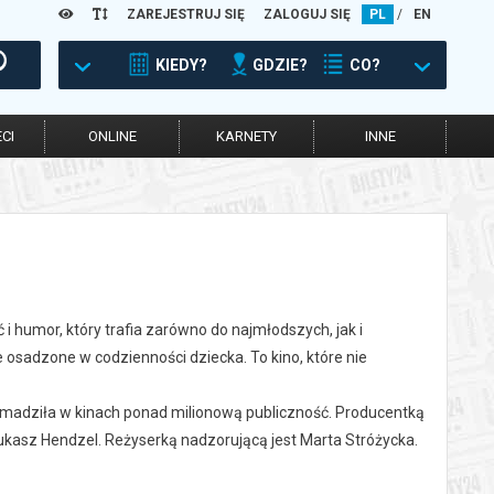
ZAREJESTRUJ SIĘ
ZALOGUJ SIĘ
PL
/
EN
KIEDY?
GDZIE?
CO?
CI
ONLINE
KARNETY
INNE
i humor, który trafia zarówno do najmłodszych, jak i
ie osadzone w codzienności dziecka. To kino, które nie
gromadziła w kinach ponad milionową publiczność. Producentką
kasz Hendzel. Reżyserką nadzorującą jest Marta Stróżycka.