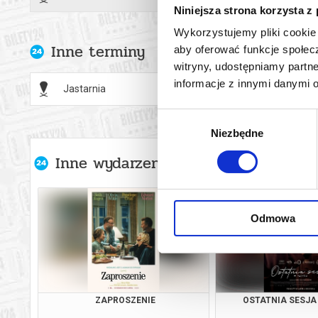
Niniejsza strona korzysta z
Wykorzystujemy pliki cookie 
Inne terminy
aby oferować funkcje społecz
witryny, udostępniamy part
informacje z innymi danymi 
Jastarnia
09.08.2
Wybór
Niezbędne
zgody
Inne wydarzenia organizatora
Odmowa
ZAPROSZENIE
OSTATNIA SESJA