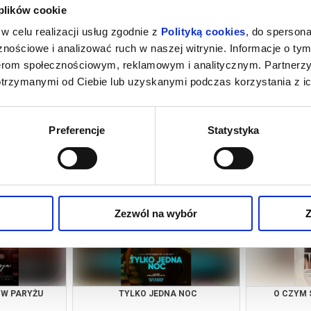
 plików cookie
w celu realizacji usług zgodnie z
Polityką cookies
, do spersona
nościowe i analizować ruch w naszej witrynie. Informacje o tym
nerom społecznościowym, reklamowym i analitycznym. Partnerz
otrzymanymi od Ciebie lub uzyskanymi podczas korzystania z ic
026 , g. 12:30
(niedziela)
Kino Żeglarz - Jastarnia
Preferencje
Statystyka
Zezwól na wybór
Z
 W PARYŻU
TYLKO JEDNA NOC
O CZYM 