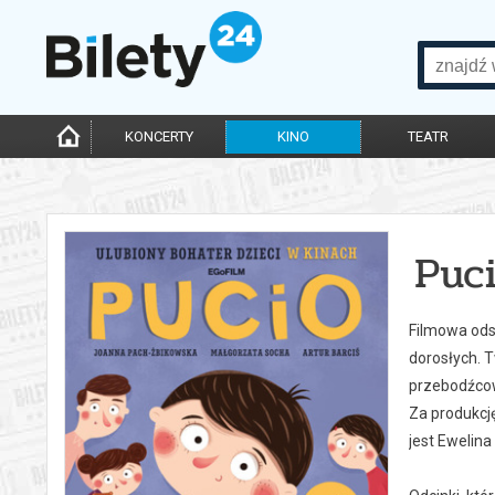
KONCERTY
KINO
TEATR
Puc
Filmowa odsł
dorosłych. T
przebodźcow
Za produkcję
jest Ewelin