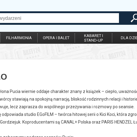
KABARET I
FILHARMONIA
OPERA I BALET
DLA DZIE
STAND-UP
io
ona Pucia wiernie oddaje charakter znany z książek – ciepło, uważność 
wórcy stawiają na spokojną narrację, bliskość rodzinnych relacji i histor
uje, lecz zaprasza do wspólnego przeżywania i rozmowy po seansie.
 odpowiada studio EGoFILM – twórca hitowej serii o Kici Koci, która z
a Gordziejuk. Koproducentami są CANAL+ Polska oraz PARIS HENDZEL Łu