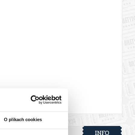
 automatyczny zwrot środków potwierdzony komunikatem
O plikach cookies
INFO