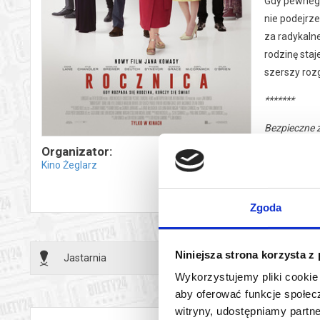
Gdy pewnego 
nie podejrze
za radykaln
rodzinę sta
szerszy rozg
*******
Bezpieczne 
wysyłanym n
Organizator:
Kino Żeglarz
Zgoda
Niniejsza strona korzysta z
Jastarnia
03.01.2
Wykorzystujemy pliki cookie 
aby oferować funkcje społecz
witryny, udostępniamy part