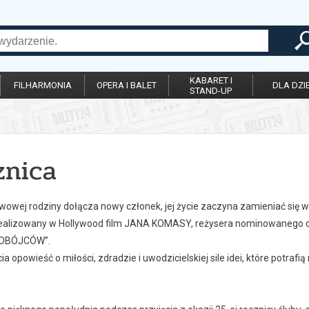
KABARET I
FILHARMONIA
OPERA I BALET
DLA DZIE
STAND-UP
znica
wowej rodziny dołącza nowy członek, jej życie zaczyna zamieniać się 
ealizowany w Hollywood film JANA KOMASY, reżysera nominowanego d
OBÓJCÓW”.
ia opowieść o miłości, zdradzie i uwodzicielskiej sile idei, które potrafi