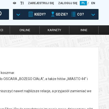
ZAREJESTRUJ SIĘ
ZALOGUJ SIĘ
PL
/
EN
KIEDY?
GDZIE?
CO?
CI
ONLINE
KARNETY
INNE
w koszmar.
o OSCARA „BOŻEGO CIAŁA”, a także hitów „MIASTO 44” i
ą niszczyć nawet najbliższe relacje, a przyjaciół zamieniać we