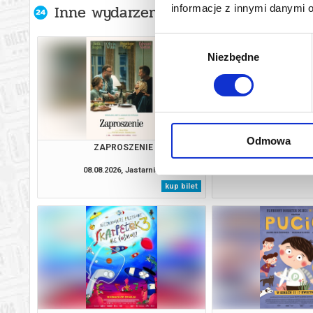
Inne wydarzenia organizatora
informacje z innymi danymi 
Wybór
Niezbędne
zgody
Odmowa
ZAPROSZENIE
OSTATNIA SESJA
08.08.2026, Jastarnia
08.08.2026, Jas
kup bilet