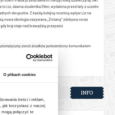
syn Ellen i Paula przedstawia im swoją nową dziewczynę, nikt
to Liz, dawna studentka Ellen, wydalona przed laty z uczelni
adnych skrupułów. Z każdą kolejną rocznicą wpływ Liz na
ez nią nowa ideologia nazywana „Zmianą” zdobywa coraz
gdy kraj staje nad krawędzią przepaści.
 automatyczny zwrot środków potwierdzony komunikatem
O plikach cookies
INFO
lizowania treści i reklam,
, jak korzystasz z naszej
y mogą połączyć te