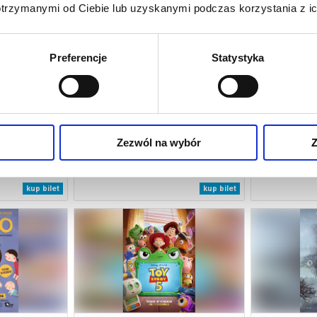
otrzymanymi od Ciebie lub uzyskanymi podczas korzystania z ic
Preferencje
Statystyka
Zezwól na wybór
Z
 W PARYŻU
TYLKO JEDNA NOC
O CZYM 
tarnia
08.08.2026, Jastarnia
08.08
kup bilet
kup bilet