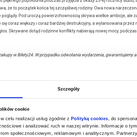
pięknego popołudnia podczas przyjęcia z okazji 25-ej rocznicy ślubu, 
wa, że to początek końca tej szczęśliwej rodziny. Owa nowa narzeczona 
e poglądy. Pod uroczą powierzchownością skrywa wielkie ambicje, ale ż
je się coraz większy i coraz bardziej destrukcyjny, a wylansowana prz
łos. Skrywane dotąd rodzinne konflikty nabierają nowej mocy, podczas 
zakupy w Bilety24. W przypadku odwołania wydarzenia, gwarantujemy
a adres e-mail, podany podczas zakupu.
Szczegóły
 plików cookie
026 , g. 21:00
(sobota)
Kino Żeglarz - Jastarnia
w celu realizacji usług zgodnie z
Polityką cookies
, do spersona
nościowe i analizować ruch w naszej witrynie. Informacje o tym
nerom społecznościowym, reklamowym i analitycznym. Partnerz