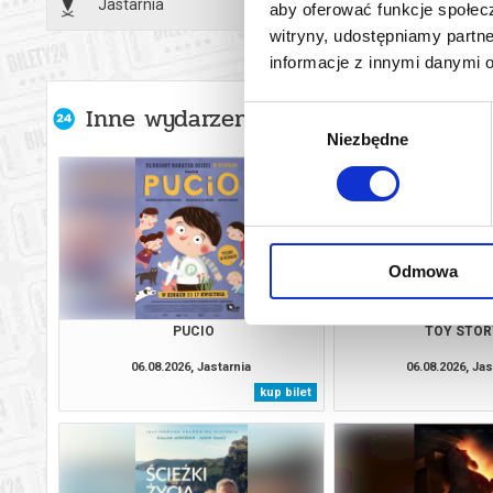
Jastarnia
21.05.2
aby oferować funkcje społecz
witryny, udostępniamy part
informacje z innymi danymi 
Inne wydarzenia organizatora
Wybór
Niezbędne
zgody
Odmowa
PUCIO
TOY STOR
06.08.2026, Jastarnia
06.08.2026, Jas
kup bilet