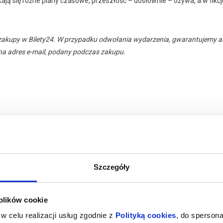
kają się różne plany czasowe, przeszłość – dosłownie – ożywa, a w fik
zakupy w Bilety24. W przypadku odwołania wydarzenia, gwarantujemy
a adres e-mail, podany podczas zakupu.
Szczegóły
 plików cookie
w celu realizacji usług zgodnie z
Polityką cookies
, do spersona