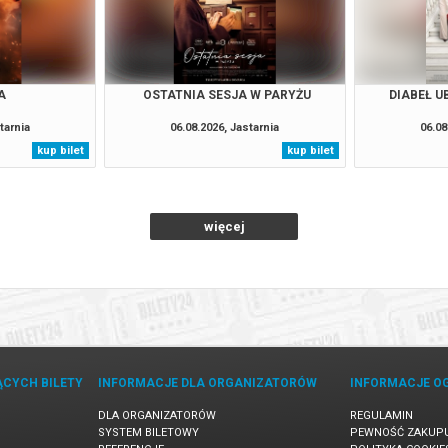
A
OSTATNIA SESJA W PARYŻU
DIABEŁ UB
tarnia
06.08.2026, Jastarnia
06.08
kup bilet
kup bilet
więcej
ĄCYCH BILETY
INFORMACJE DLA ORGANIZATORÓW
INFORMACJE O
DLA ORGANIZATORÓW
REGULAMIN
SYSTEM BILETOWY
PEWNOŚĆ ZAKUP