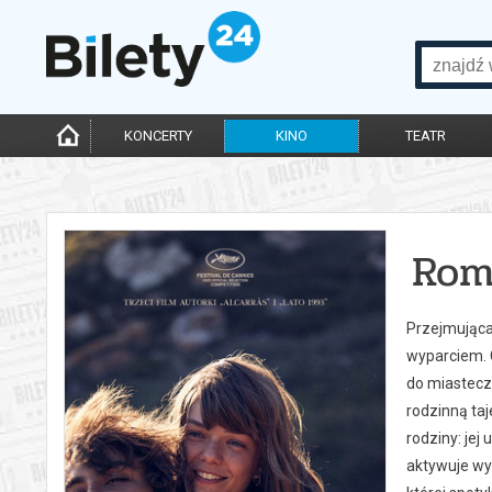
KONCERTY
KINO
TEATR
Rom
Przejmująca,
wyparciem. C
do miastecz
rodzinną ta
rodziny: jej
aktywuje wy