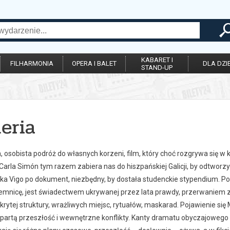
KABARET I
FILHARMONIA
OPERA I BALET
DLA DZIE
STAND-UP
eria
 osobista podróż do własnych korzeni, film, który choć rozgrywa się w
arla Simón tym razem zabiera nas do hiszpańskiej Galicji, by odtworzy
ka Vigo po dokument, niezbędny, by dostała studenckie stypendium. P
jemnicę, jest świadectwem ukrywanej przez lata prawdy, przerwaniem 
 ukrytej struktury, wrażliwych miejsc, rytuałów, maskarad. Pojawienie s
partą przeszłość i wewnętrzne konflikty. Kanty dramatu obyczajowego ł