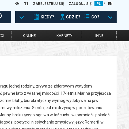
ZAREJESTRUJ SIĘ
ZALOGUJ SIĘ
PL
/
EN
KIEDY?
GDZIE?
CO?
CI
ONLINE
KARNETY
INNE
 kręgu jednej rodziny, zrywa ze zbiorowym wstydem i
ć pewne lato z własnej młodości. 17-letnia Marina przyjeżdża
ozornie błahy, biurokratyczny wymóg wydobywa na jaw
zmowy milczenia. Simón jest mistrzynią w portretowaniu
ię Mariny, brakującego ogniwa w łańcuchu wspomnień i pokoleń,
agodzi poetycki, niesłychanie zmysłowy język Romeríi, w