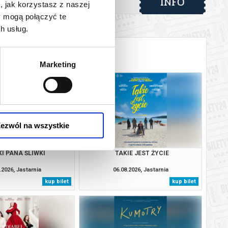
INFO
, jak korzystasz z naszej
y mogą połączyć te
h usług.
Marketing
ezwól na wszystkie
I PANA ŚLIWKI
TAKIE JEST ŻYCIE
.2026, Jastarnia
06.08.2026, Jastarnia
kup bilet
kup bilet