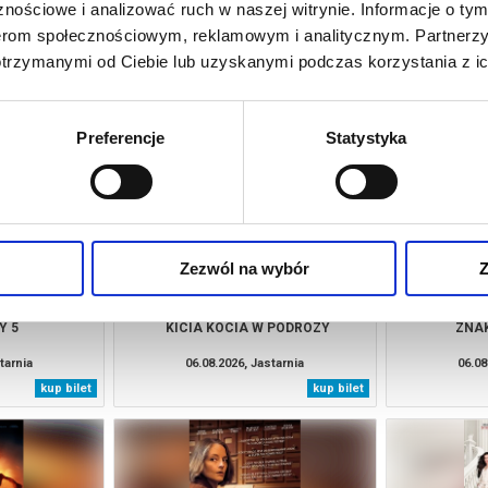
026 , g. 20:15
(czwartek)
Kino Żeglarz - Jastarnia
nościowe i analizować ruch w naszej witrynie. Informacje o tym
nerom społecznościowym, reklamowym i analitycznym. Partnerz
otrzymanymi od Ciebie lub uzyskanymi podczas korzystania z ic
Preferencje
Statystyka
Zezwól na wybór
Z
Y 5
KICIA KOCIA W PODRÓZY
ZNAK
tarnia
06.08.2026, Jastarnia
06.08
kup bilet
kup bilet