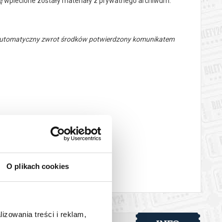
cję wplecione zostały materiały z prywatnego archiwum.
 automatyczny zwrot środków potwierdzony komunikatem
O plikach cookies
lizowania treści i reklam,